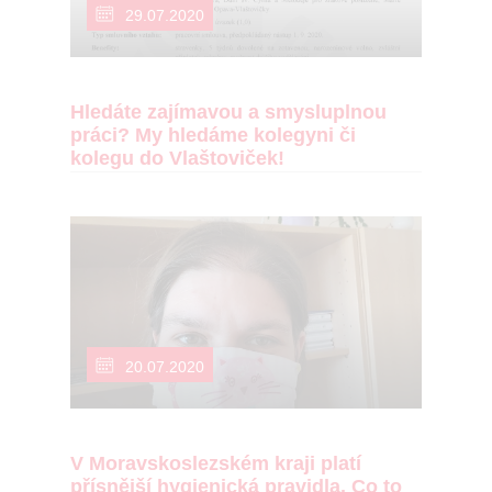
29.07.2020
Hledáte zajímavou a smysluplnou
práci? My hledáme kolegyni či
kolegu do Vlaštoviček!
20.07.2020
V Moravskoslezském kraji platí
přísnější hygienická pravidla. Co to