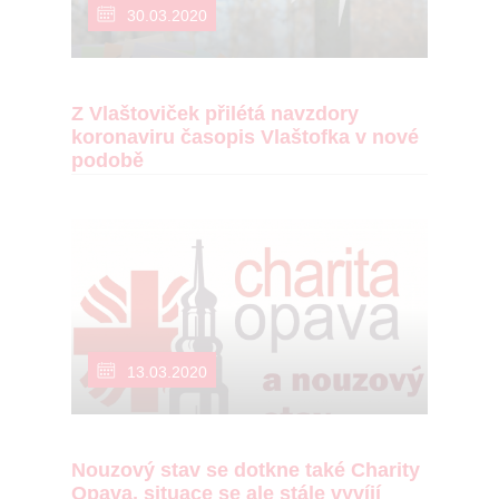
30.03.2020
Z Vlaštoviček přilétá navzdory
koronaviru časopis Vlaštofka v nové
podobě
13.03.2020
Nouzový stav se dotkne také Charity
Opava, situace se ale stále vyvíjí