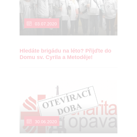
03.07.2020
Hledáte brigádu na léto? Přijďte do
Domu sv. Cyrila a Metoděje!
30.06.2020