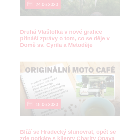
24.06.2020
Druhá Vlaštofka v nové grafice
přináší zprávy o tom, co se děje v
Domě sv. Cyrila a Metoděje
18.06.2020
Blíží se Hradecký slunovrat, opět se
zde potkáte s klienty Charity Opava