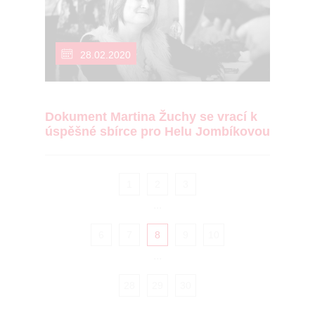
28.02.2020
Dokument Martina Žuchy se vrací k
úspěšné sbírce pro Helu Jombíkovou
1
2
3
...
6
7
8
9
10
...
28
29
30