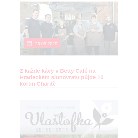
26.06.2020
Z každé kávy v Betty Café na
Hradeckém slunovratu půjde 10
korun Charitě