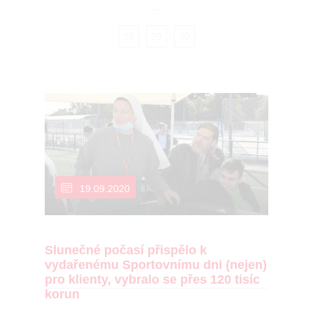
...
28
29
30
19.09.2020
Slunečné počasí přispělo k
vydařenému Sportovnímu dni (nejen)
pro klienty, vybralo se přes 120 tisíc
korun