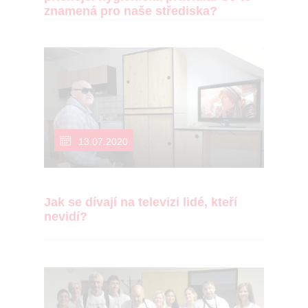
znamená pro naše střediska?
13.07.2020
Jak se dívají na televizi lidé, kteří
nevidí?