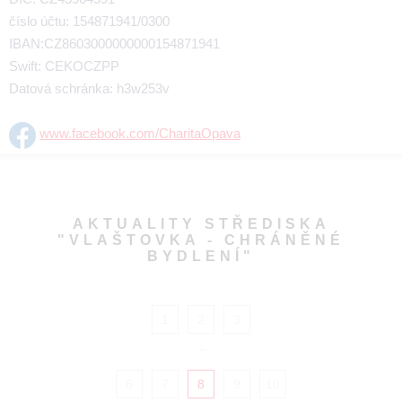
číslo účtu: 154871941/0300
IBAN:CZ8603000000000154871941
Swift: CEKOCZPP
Datová schránka: h3w253v
www.facebook.com/CharitaOpava
AKTUALITY STŘEDISKA
"VLAŠTOVKA - CHRÁNĚNÉ
BYDLENÍ"
1
2
3
...
6
7
8
9
10