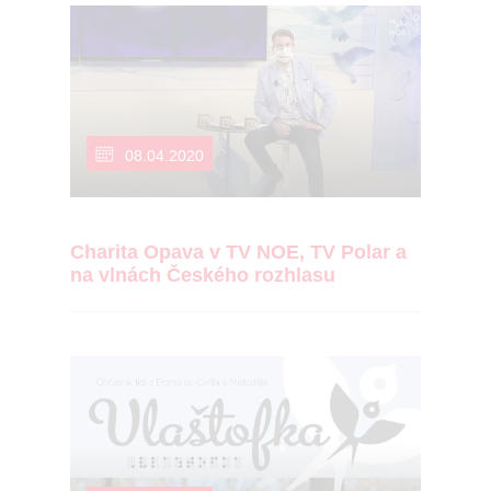
08.04.2020
Charita Opava v TV NOE, TV Polar a
na vlnách Českého rozhlasu