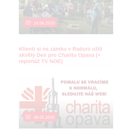
16.06.2020
Klienti si na zámku v Raduni užili
skvělý Den pro Charitu Opava (+
reportáž TV NOE)
28.05.2020