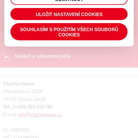
prohlížené zboží apod.
Poradíme a pomůžeme
ULOŽIT NASTAVENÍ COOKIES
SOUHLASÍM S POUŽITÍM VŠECH SOUBORŮ
Chráněné pracoviště
COOKIES
Senioři a zdravotní péče
Charita Opava
Přemyslovců 13/26
747 07 Opava-Jaktař
Tel.: (+420) 553 612 780
E-mail:
info@charitaopava.cz
IČ: 43964591
DIČ: CZ43964591