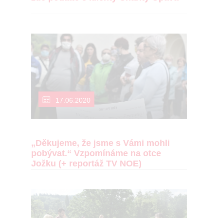
17.06.2020
„Děkujeme, že jsme s Vámi mohli
pobývat.“ Vzpomínáme na otce
Jožku (+ reportáž TV NOE)