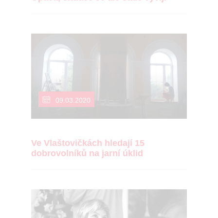
09.03.2020
Ve Vlaštovičkách hledají 15
dobrovolníků na jarní úklid