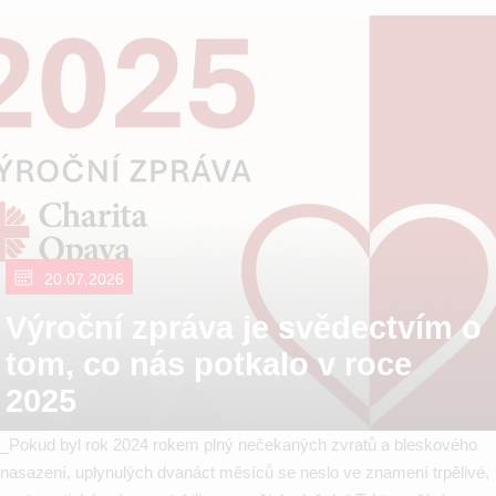
20.07.2026
Výroční zpráva je svědectvím o
tom, co nás potkalo v roce
2025
_Pokud byl rok 2024 rokem plný nečekaných zvratů a bleskového
nasazení, uplynulých dvanáct měsíců se neslo ve znamení trpělivé,