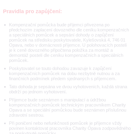
Pravidla pro zapůjčení:
Kompenzační pomůcka bude příjemci přivezena po
předchozím zaplacení dovozného dle ceníku kompenzačních
a speciálních pomůcek a sepsání dohody o zapůjčení
pomůcek na středisku poskytovatele, Kylešovská 4, 746 01
Opava, nebo v domácnosti příjemce. U polohovacích postelí
je k ceně dovozného připočtena položka za montáž a
demontáž postelí dle ceníku kompenzačních a speciálních
pomůcek.
Poskytovatel se touto dohodou zavazuje k zapůjčení
kompenzačních pomůcek na dobu nezbytně nutnou a za
finančních podmínek předem sjednaných s příjemcem.
Tato dohoda je sepsána ve dvou vyhotoveních, každá strana
obdrží po jednom vyhotovení.
Příjemce bude seznámen s manipulací a údržbou
kompenzačních pomůcek technickým pracovníkem Charity
Opava a se speciální pomůckou bude seznámen příslušnou
zdravotní sestrou.
Při poničení nebo nefunkčnosti pomůcek je příjemce vždy
povinen kontaktovat pracovníka Charity Opava zodpovědného
za poskytnuté pomůcky.