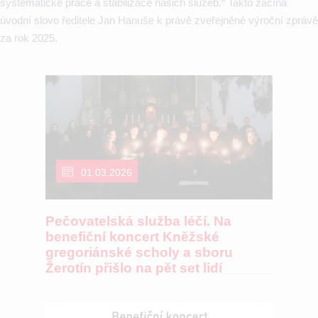
systematické práce a stabilizace našich služeb.“ Takto začíná
úvodní slovo ředitele Jan Hanuše k právě zveřejněné výroční zprávě
za rok 2025.
01.03.2026
Pečovatelská služba léčí. Na
benefiční koncert Kněžské
gregoriánské scholy a sboru
Žerotín přišlo na pět set lidí