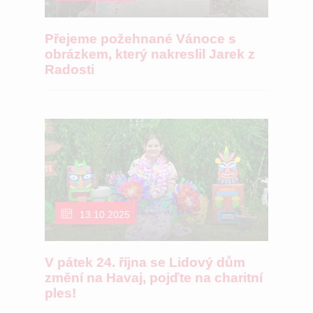
Přejeme požehnané Vánoce s
obrázkem, který nakreslil Jarek z
Radosti
13.10.2025
V pátek 24. října se Lidový dům
změní na Havaj, pojďte na charitní
ples!