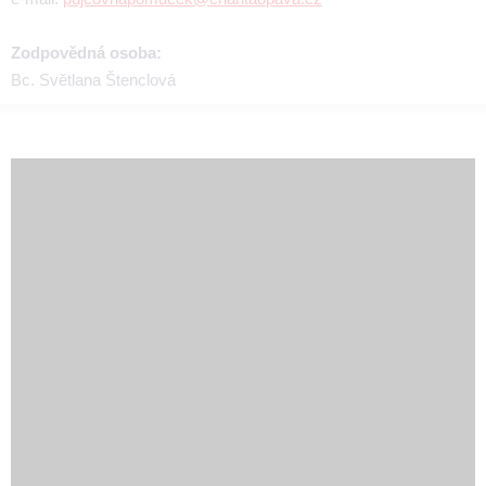
Zodpovědná osoba:
Bc. Světlana Štenclová