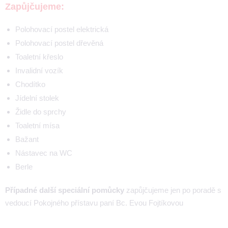
Zapůjčujeme:
Polohovací postel elektrická
Polohovací postel dřevěná
Toaletní křeslo
Invalidní vozík
Chodítko
Jídelní stolek
Židle do sprchy
Toaletní mísa
Bažant
Nástavec na WC
Berle
Případné další speciální pomůcky
zapůjčujeme jen po poradě s
vedoucí Pokojného přístavu paní Bc. Evou Fojtíkovou