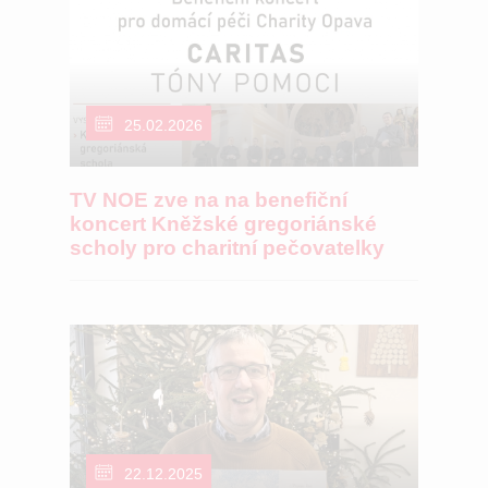
25.02.2026
TV NOE zve na na benefiční
koncert Kněžské gregoriánské
scholy pro charitní pečovatelky
22.12.2025