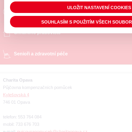
ULOŽIT NASTAVENÍ COOKIES
Poradíme a pomůžeme
SOUHLASÍM S POUŽITÍM VŠECH SOUBO
Chráněné pracoviště
Senioři a zdravotní péče
Charita Opava
Půjčovna kompenzačních pomůcek
Kylešovská 4
746 01 Opava
telefon: 553 764 084
mobil: 733 676 703
e-mail:
pujcovnapomucek@charitaopava.cz