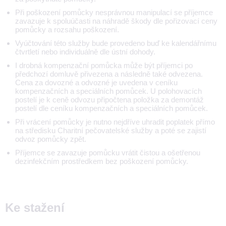
Při poškození pomůcky nesprávnou manipulací se příjemce
zavazuje k spoluúčasti na náhradě škody dle pořizovací ceny
pomůcky a rozsahu poškození.
Vyúčtování této služby bude provedeno buď ke kalendářnímu
čtvrtletí nebo individuálně dle ústní dohody.
I drobná kompenzační pomůcka může být příjemci po
předchozí domluvě přivezena a následně také odvezena.
Cena za dovozné a odvozné je uvedena v ceníku
kompenzačních a speciálních pomůcek. U polohovacích
postelí je k ceně odvozu připočtena položka za demontáž
postelí dle ceníku kompenzačních a speciálních pomůcek.
Při vrácení pomůcky je nutno nejdříve uhradit poplatek přímo
na středisku Charitní pečovatelské služby a poté se zajistí
odvoz pomůcky zpět.
Příjemce se zavazuje pomůcku vrátit čistou a ošetřenou
dezinfekčním prostředkem bez poškození pomůcky.
Ke stažení