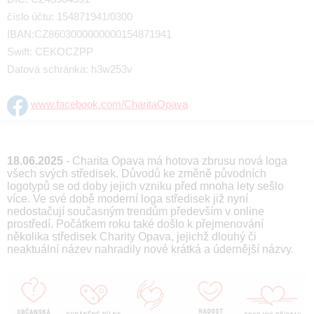
číslo účtu: 154871941/0300
IBAN:CZ8603000000000154871941
Swift: CEKOCZPP
Datová schránka: h3w253v
www.facebook.com/CharitaOpava
18.06.2025
- Charita Opava má hotova zbrusu nová loga
všech svých středisek. Důvodů ke změně původních
logotypů se od doby jejich vzniku před mnoha lety sešlo
více. Ve své době moderní loga středisek již nyní
nedostačují současným trendům především v online
prostředí. Počátkem roku také došlo k přejmenování
několika středisek Charity Opava, jejichž dlouhý či
neaktuální název nahradily nové krátká a údernější názvy.