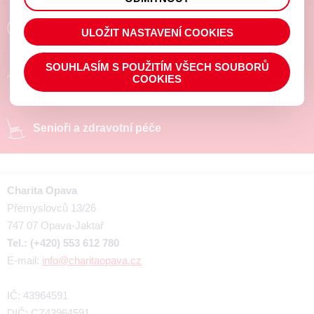
prohlížené zboží apod.
Poradíme a pomůžeme
ULOŽIT NASTAVENÍ COOKIES
SOUHLASÍM S POUŽITÍM VŠECH SOUBORŮ
Chráněné pracoviště
COOKIES
Senioři a zdravotní péče
Charita Opava
Přemyslovců 13/26
747 07 Opava-Jaktař
Tel.: (+420) 553 612 780
E-mail:
info@charitaopava.cz
IČ: 43964591
DIČ: CZ43964591