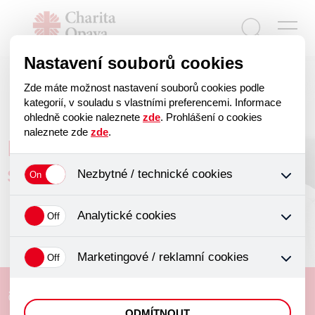
Nastavení souborů cookies
Zde máte možnost nastavení souborů cookies podle
kategorií, v souladu s vlastními preferencemi. Informace
ohledně cookie naleznete
zde
. Prohlášení o cookies
O nás
naleznete zde
zde
.
Představujeme nová loga
Ke stažení
středisek Charity Opava
Nezbytné / technické cookies
Fotogalerie
Jedná se o technické soubory, které jsou nezbytné ke
GDPR
Analytické cookies
správnému chování našich webových stránek a všech
Whistleblowing
jejich funkcí. Používají se mimo jiné k ukládání produktů v
Analytické cookies shromažďujeme skriptem společnosti
nákupním košíku, ovládání filtrů a také nastavení
Marketingové / reklamní cookies
Google Inc., která následně tato data anonymizuje. Po
Kariéra
souhlasu s uživáním cookies. Pro tyto cookies není
anonymizaci se již nejedná o osobní údaje, protože
zapotřebí Váš souhlas a není možné jej ani odebrat.
Tyto cookies nám umožňují lépe cílit a vyhodnocovat
Fotosoutěž
anonymizované cookies nelze přiřadit konkrétnímu
Pomoc lidem s postižením
marketingové kampaně.
uživateli. Proto nedokážeme zjistit navštívené odkazy,
ODMÍTNOUT