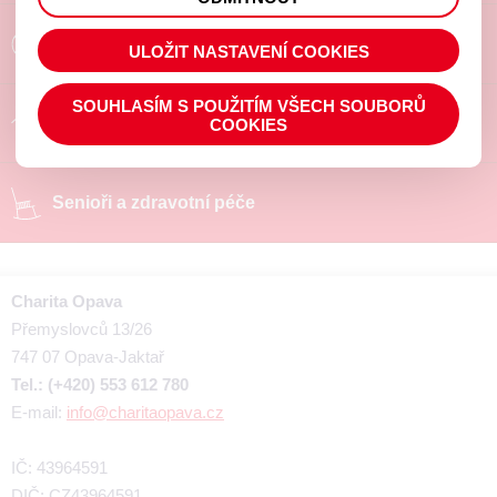
prohlížené zboží apod.
Poradíme a pomůžeme
ULOŽIT NASTAVENÍ COOKIES
SOUHLASÍM S POUŽITÍM VŠECH SOUBORŮ
Chráněné pracoviště
COOKIES
Senioři a zdravotní péče
Charita Opava
Přemyslovců 13/26
747 07 Opava-Jaktař
Tel.: (+420) 553 612 780
E-mail:
info@charitaopava.cz
IČ: 43964591
DIČ: CZ43964591