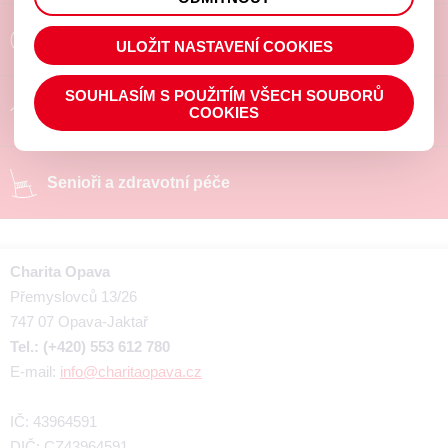
prohlížené zboží apod.
Poradíme a pomůžeme
ULOŽIT NASTAVENÍ COOKIES
SOUHLASÍM S POUŽITÍM VŠECH SOUBORŮ
Chráněné pracoviště
COOKIES
Senioři a zdravotní péče
Charita Opava
Přemyslovců 13/26
747 07 Opava-Jaktař
Tel.: (+420) 553 612 780
E-mail:
info@charitaopava.cz
IČ: 43964591
DIČ: CZ43964591