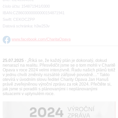
číslo účtu: 154871941/0300
IBAN:CZ8603000000000154871941
Swift: CEKOCZPP
Datová schránka: h3w253v
www.facebook.com/CharitaOpava
25.07.2025
- „Říká se, že každý plán je dokonalý, dokud
nenarazí na realitu. Přesvědčit jsme se o tom mohli v Charitě
Opava v roce 2024 velmi intenzivně. Řadu našich plánů totiž
v jednu chvíli změnily rozsáhlé zářijové povodně…“ Takto
otevírá v úvodním slovu ředitel Charity Opava Jan Hanuš
právě zveřejněnou výroční zprávu za rok 2024. Přečtěte si,
jak jsme si poradili s plánovanými i neplánovanými
situacemi v uplynulém roce.