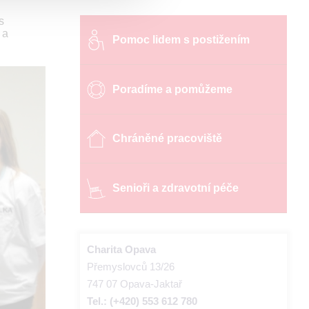
s
 a
Pomoc lidem s postižením
Poradíme a pomůžeme
Chráněné pracoviště
Senioři a zdravotní péče
Charita Opava
Přemyslovců 13/26
747 07 Opava-Jaktař
Tel.: (+420) 553 612 780