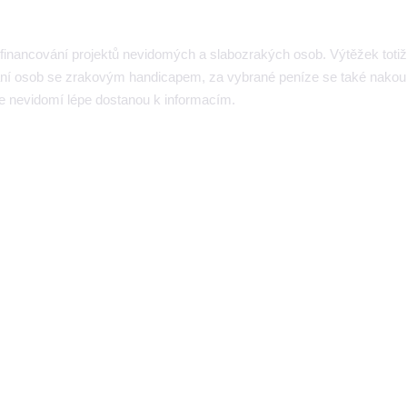
it financování projektů nevidomých a slabozrakých osob. Výtěžek totiž
vání osob se zrakovým handicapem, za vybrané peníze se také nakou
e nevidomí lépe dostanou k informacím.