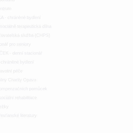
entrum
 - chráněné bydlení
ociálně terapeutická dílna
ečovatelská služba (CHPS)
onář pro seniory
K - denní stacionář
chráněné bydlení
ravotní péče
ílny Charity Opava
kompenzačních pomůcek
ciální rehabilitace
nežky
esťanské literatury