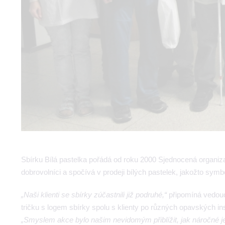
Sbírku Bílá pastelka pořádá od roku 2000 Sjednocená organi
dobrovolníci a spočívá v prodeji bílých pastelek, jakožto symb
„Naši klienti se sbírky zúčastnili již podruhé,“
připomíná vedouc
tričku s logem sbírky spolu s klienty po různých opavských ins
„Smyslem akce bylo našim nevidomým přiblížit, jak náročné je 