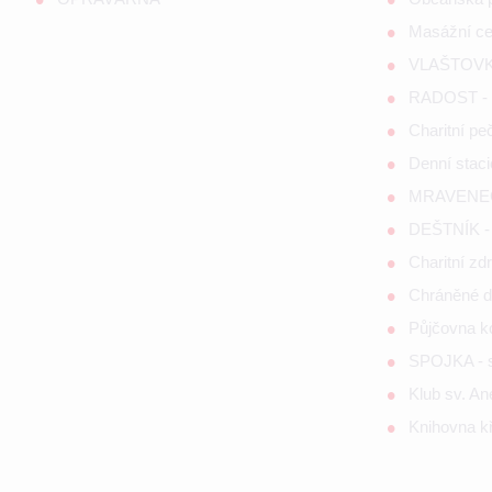
Masážní c
VLAŠTOVKA
RADOST - s
Charitní p
Denní staci
MRAVENEČE
DEŠTNÍK - 
Charitní zd
Chráněné d
Půjčovna 
SPOJKA - so
Klub sv. A
Knihovna kř