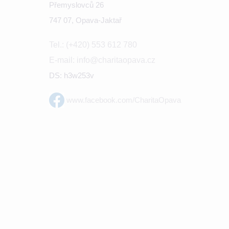
Přemyslovců 26
747 07, Opava-Jaktař
Tel.: (+420) 553 612 780
E-mail: info@charitaopava.cz
DS: h3w253v
www.facebook.com/CharitaOpava