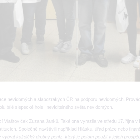
zace nevidomých a slabozrakých ČR na podporu nevidomých. Provádí
olu bílé slepecké hole i neviditelného světa nevidomých.
í Vlaštoviček Zuzana Janků. Také ona vyrazila ve středu 17. října v 
titucích. Společně navštívili například Hlásku, úřad práce nebo finan
vybrat každičký drobný peníz, který je potom použit v jejich prospěc