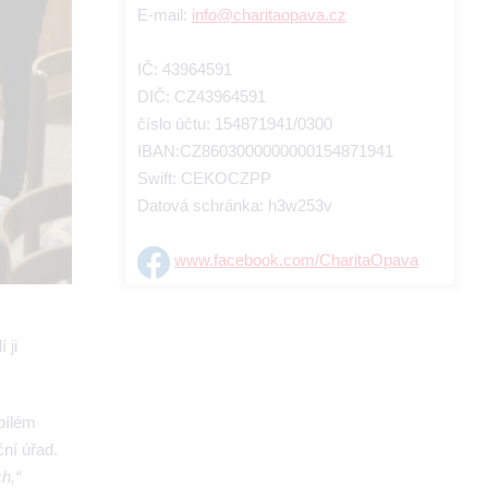
E-mail:
info@charitaopava.cz
IČ: 43964591
DIČ: CZ43964591
číslo účtu: 154871941/0300
IBAN:CZ8603000000000154871941
Swift: CEKOCZPP
Datová schránka: h3w253v
www.facebook.com/CharitaOpava
 ji
bílém
ční úřad.
h,“