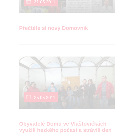
31.05.2011
Přečtěte si nový Domovník
25.05.2011
Obyvatelé Domu ve Vlaštovičkách
využili hezkého počasí a strávili den