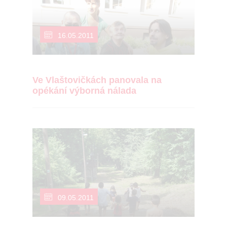
16.05.2011
Ve Vlaštovičkách panovala na
opékání výborná nálada
09.05.2011