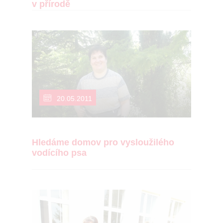
v přírodě
20.05.2011
Hledáme domov pro vysloužilého
vodícího psa