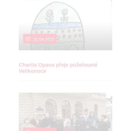
21.04.2011
Charita Opava přeje požehnané
Velikonoce