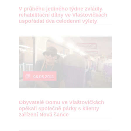
V průběhu jediného týdne zvládly
rehabilitační dílny ve Vlaštovičkách
uspořádat dva celodenní výlety
06.06.2011
Obyvatelé Domu ve Vlaštovičkách
opékali společně párky s klienty
zařízení Nová šance