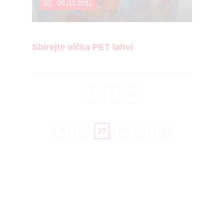
08.03.2011
Sbírejte víčka PET lahví
1
2
3
...
25
26
27
28
29
30