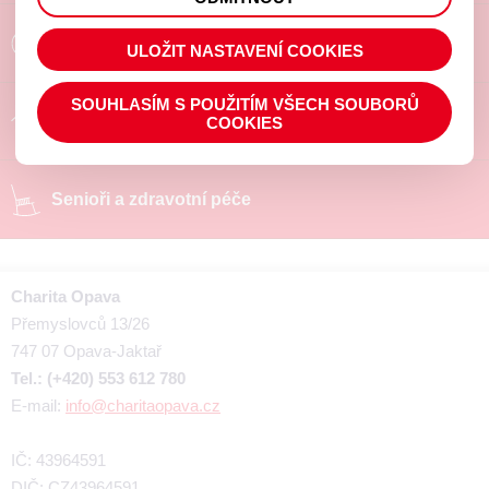
prohlížené zboží apod.
Poradíme a pomůžeme
ULOŽIT NASTAVENÍ COOKIES
SOUHLASÍM S POUŽITÍM VŠECH SOUBORŮ
Chráněné pracoviště
COOKIES
Senioři a zdravotní péče
Charita Opava
Přemyslovců 13/26
747 07 Opava-Jaktař
Tel.: (+420) 553 612 780
E-mail:
info@charitaopava.cz
IČ: 43964591
DIČ: CZ43964591