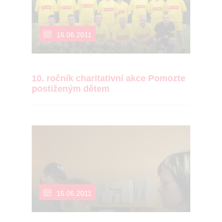
16.06.2011
10. ročník charitativní akce Pomozte
postiženým dětem
15.06.2011