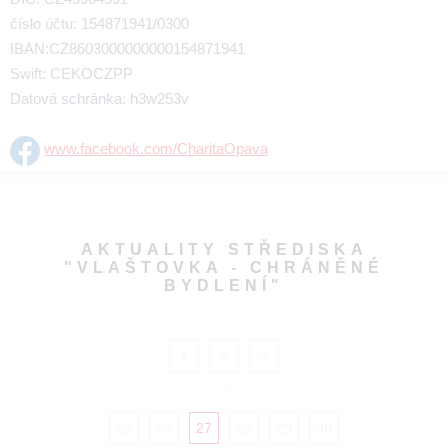
číslo účtu: 154871941/0300
IBAN:CZ8603000000000154871941
Swift: CEKOCZPP
Datová schránka: h3w253v
www.facebook.com/CharitaOpava
AKTUALITY STŘEDISKA
"VLAŠTOVKA - CHRÁNĚNÉ
BYDLENÍ"
1
2
3
...
25
26
27
28
29
30