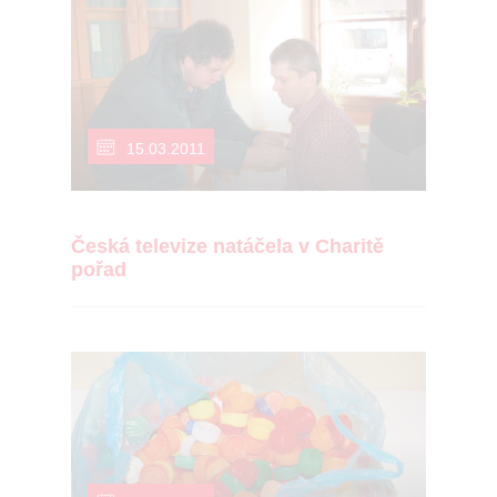
15.03.2011
Česká televize natáčela v Charitě
pořad