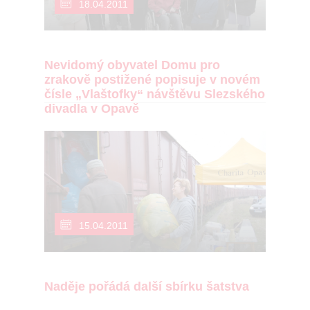
18.04.2011
Nevidomý obyvatel Domu pro
zrakově postižené popisuje v novém
čísle „Vlaštofky“ návštěvu Slezského
divadla v Opavě
15.04.2011
Naděje pořádá další sbírku šatstva