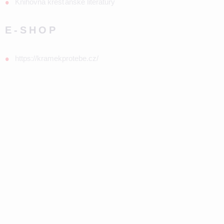
Knihovna křesťanské literatury
E-SHOP
https://kramekprotebe.cz/