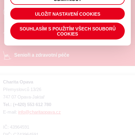
prohlížené zboží apod.
Poradíme a pomůžeme
ULOŽIT NASTAVENÍ COOKIES
SOUHLASÍM S POUŽITÍM VŠECH SOUBORŮ
Chráněné pracoviště
COOKIES
Senioři a zdravotní péče
Charita Opava
Přemyslovců 13/26
747 07 Opava-Jaktař
Tel.: (+420) 553 612 780
E-mail:
info@charitaopava.cz
IČ: 43964591
DIČ: CZ43964591