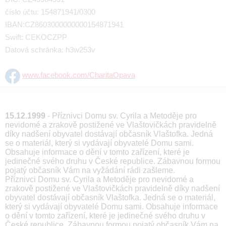
číslo účtu: 154871941/0300
IBAN:CZ8603000000000154871941
Swift: CEKOCZPP
Datová schránka: h3w253v
www.facebook.com/CharitaOpava
15.12.1999
- Příznivci Domu sv. Cyrila a Metoděje pro
nevidomé a zrakově postižené ve Vlaštovičkách pravidelně
díky nadšení obyvatel dostávají občasník Vlaštofka. Jedná
se o materiál, který si vydávají obyvatelé Domu sami.
Obsahuje informace o dění v tomto zařízení, které je
jedinečné svého druhu v České republice. Zábavnou formou
pojatý občasník Vám na vyžádání rádi zašleme.
Příznivci Domu sv. Cyrila a Metoděje pro nevidomé a
zrakově postižené ve Vlaštovičkách pravidelně díky nadšení
obyvatel dostávají občasník Vlaštofka. Jedná se o materiál,
který si vydávají obyvatelé Domu sami. Obsahuje informace
o dění v tomto zařízení, které je jedinečné svého druhu v
České republice. Zábavnou formou pojatý občasník Vám na