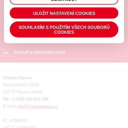
prohlížené zboží apod.
Poradíme a pomůžeme
ULOŽIT NASTAVENÍ COOKIES
SOUHLASÍM S POUŽITÍM VŠECH SOUBORŮ
Chráněné pracoviště
COOKIES
Senioři a zdravotní péče
Charita Opava
Přemyslovců 13/26
747 07 Opava-Jaktař
Tel.: (+420) 553 612 780
E-mail:
info@charitaopava.cz
IČ: 43964591
DIČ: CZ43964591