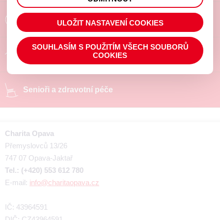
prohlížené zboží apod.
Poradíme a pomůžeme
ULOŽIT NASTAVENÍ COOKIES
SOUHLASÍM S POUŽITÍM VŠECH SOUBORŮ
Chráněné pracoviště
COOKIES
Senioři a zdravotní péče
Charita Opava
Přemyslovců 13/26
747 07 Opava-Jaktař
Tel.: (+420) 553 612 780
E-mail:
info@charitaopava.cz
IČ: 43964591
DIČ: CZ43964591