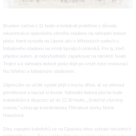
Bruslení začíná v 11 hodin a tentokrát proběhne z důvodu
rekonstrukce opavského zimního stadionu na náhradní ledové
ploše, která vyrostla na Lipové ulici v Městských sadech u
fotbalového stadionu na místě bývalých skleníků. Pro ty, kteří
přijedou autem, je nejvýhodnější zaparkovat na náměstí Svaté
Trojice a k náhradní ledové ploše dojít po cestě mezi restaurací
Na Střelnici a fotbalovým stadionem.
Zájemcům se určitě vyplatí přijít o trochu dříve, ať se stihnout
převléknout a nazout si brusle. Náhradní ledová plocha bude
koledníkům k dispozici až do 12.30 hodin.
„Srdečně všechny
zveme,“
vzkazuje koordinátorka Tříkrálové sbírky Marie
Hanušová.
Díky zapojení koledníků se na Opavsku letos vybralo rekordních