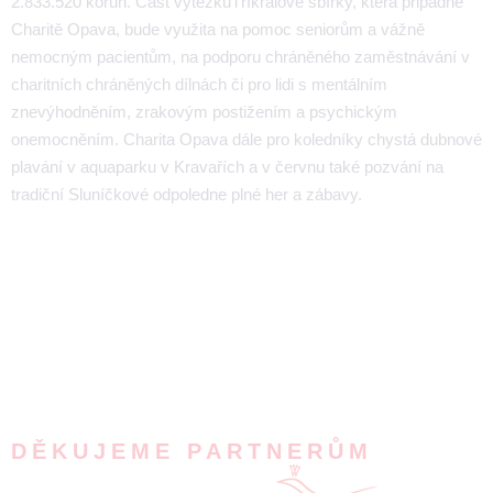
2.833.520 korun. Část výtěžkuTříkrálové sbírky, která připadne
Charitě Opava, bude využita na pomoc seniorům a vážně
nemocným pacientům, na podporu chráněného zaměstnávání v
charitních chráněných dílnách či pro lidi s mentálním
znevýhodněním, zrakovým postižením a psychickým
onemocněním. Charita Opava dále pro koledníky chystá dubnové
plavání v aquaparku v Kravařích a v červnu také pozvání na
tradiční Sluníčkové odpoledne plné her a zábavy.
DĚKUJEME PARTNERŮM