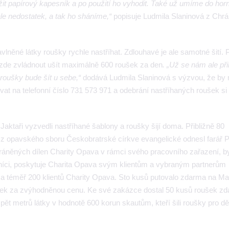
žit papírový kapesník a po použití ho vyhodit. Také už umíme do horn
 ale nedostatek, a tak ho sháníme,“
popisuje Ludmila Slaninová z Chr
vlněné látky roušky rychle nastříhat. Zdlouhavé je ale samotné šití. 
zde zvládnout ušít maximálně 600 roušek za den
. „Už se nám ale při
 roušky bude šít u sebe,“
dodává Ludmila Slaninová s výzvou, že by 
at na telefonní číslo 731 573 971 a odebrání nastříhaných roušek si
v Jaktaři vyzvedli nastříhané šablony a roušky šijí doma. Přibližně 80
e z opavského sboru Českobratrské církve evangelické odnesl farář 
hráněných dílen Charity Opava v rámci svého pracovního zařazení, b
lníci, poskytuje Charita Opava svým klientům a vybraným partnerům
téměř 200 klientů Charity Opava. Sto kusů putovalo zdarma na Mag
šek za zvýhodněnou cenu. Ke své zakázce dostal 50 kusů roušek zd
t metrů látky v hodnotě 600 korun skautům, kteří šili roušky pro d