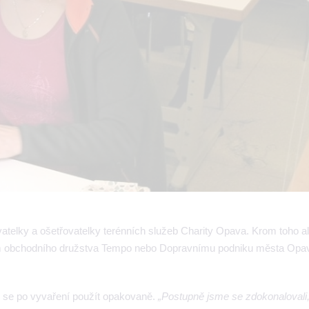
atelky a ošetřovatelky terénních služeb Charity Opava. Krom toho al
ám obchodního družstva Tempo nebo Dopravnímu podniku města Opav
 se po vyvaření použít opakovaně.
„Postupně jsme se zdokonalovali,