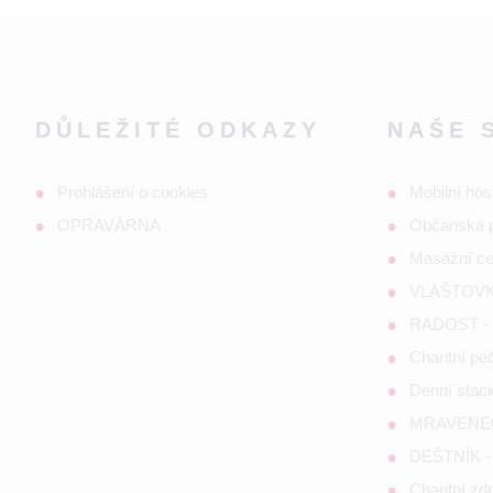
DŮLEŽITÉ ODKAZY
NAŠE 
Prohlášení o cookies
Mobilní hos
OPRAVÁRNA
Občanská 
Masážní c
VLAŠTOVKA
RADOST - s
Charitní p
Denní staci
MRAVENEČE
DEŠTNÍK - 
Charitní zd