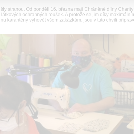
 šly stranou. Od pondělí 16. března mají Chráněné dílny Charit
ití látkových ochranných roušek. A protože se jim díky maximální
u karantény vyhovět všem zakázkám, jsou v tuto chvíli připrav