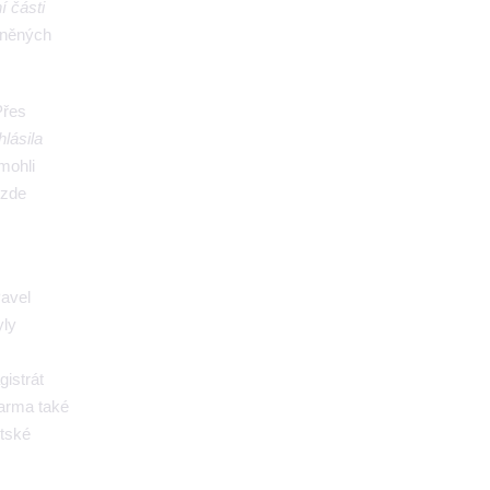
í části
áněných
Přes
hlásila
mohli
 zde
Pavel
yly
istrát
arma také
ětské