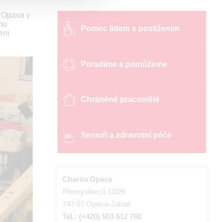
y Opava v
mu
Pomoc lidem s postižením
eni
Poradíme a pomůžeme
Chráněné pracoviště
Senioři a zdravotní péče
Charita Opava
Přemyslovců 13/26
747 07 Opava-Jaktař
Tel.: (+420) 553 612 780