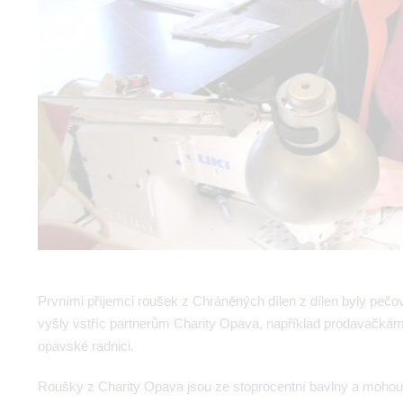
Prvními příjemci roušek z Chráněných dílen z dílen byly pečov
vyšly vstříc partnerům Charity Opava, například prodavačk
opavské radnici.
Roušky z Charity Opava jsou ze stoprocentní bavlny a mohou