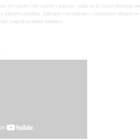
ar pro vlastní ušití roušek s kapsou - sada za 32 korun obsahuje ob
ry šikmého proužku. Zakoupit si ho můžete v chráněných dílnách ve
lici (naproti prodejně Stoklasa.
: