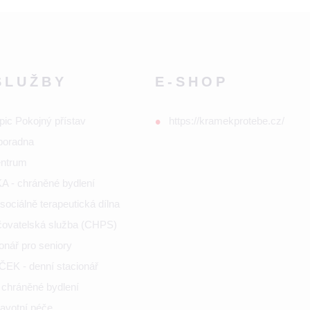
SLUŽBY
E-SHOP
pic Pokojný přístav
https://kramekprotebe.cz/
poradna
entrum
 - chráněné bydlení
ociálně terapeutická dílna
ečovatelská služba (CHPS)
onář pro seniory
K - denní stacionář
chráněné bydlení
ravotní péče