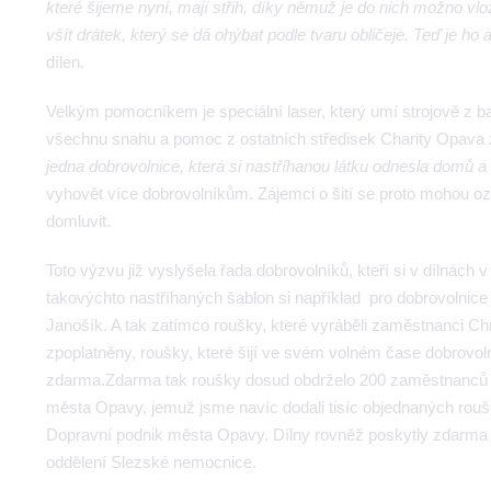
které šijeme nyní, mají střih, díky němuž je do nich možno vlo
všít drátek, který se dá ohýbat podle tvaru obličeje. Teď je ho
dílen.
Velkým pomocníkem je speciální laser, který umí strojově z ba
všechnu snahu a pomoc z ostatních středisek Charity Opava 
jedna dobrovolnice, která si nastříhanou látku odnesla domů a
vyhovět více dobrovolníkům. Zájemci o šití se proto mohou ozv
domluvit.
Toto výzvu již vyslyšela řada dobrovolníků, kteří si v dílnách 
takovýchto nastříhaných šablon si například pro dobrovolnic
Janošík. A tak zatímco roušky, které vyráběli zaměstnanci C
zpoplatněny, roušky, které šijí ve svém volném čase dobrovo
zdarma.Zdarma tak roušky dosud obdrželo 200 zaměstnanců a 
města Opavy, jemuž jsme navíc dodali tisíc objednaných rou
Dopravní podnik města Opavy. Dílny rovněž poskytly zdarma pě
oddělení Slezské nemocnice.