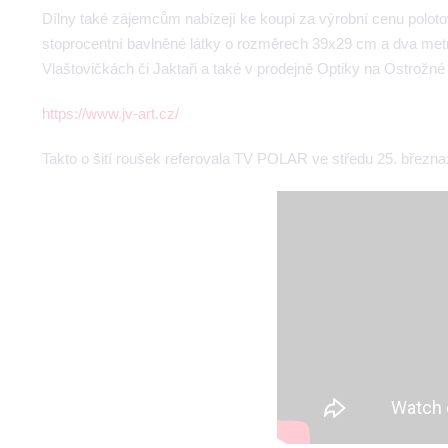
Dílny také zájemcům nabízejí ke koupi za výrobní cenu polotov
stoprocentní bavlněné látky o rozměrech 39x29 cm a dva met
Vlaštovičkách či Jaktaři a také v prodejně Optiky na Ostrožné u
https://www.jv-art.cz/
Takto o šití roušek referovala TV POLAR ve středu 25. března