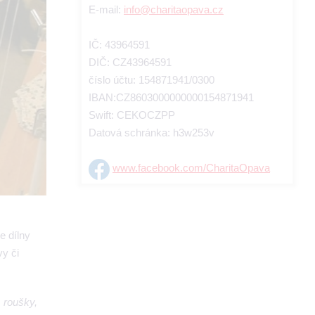
E-mail:
info@charitaopava.cz
IČ: 43964591
DIČ: CZ43964591
číslo účtu: 154871941/0300
IBAN:CZ8603000000000154871941
Swift: CEKOCZPP
Datová schránka: h3w253v
www.facebook.com/CharitaOpava
e dílny
y či
 roušky,