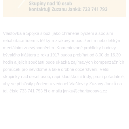
Vlaštovka a Spojka slouží jako chráněné bydlení a sociální
rehabilitace lidem s těžkým zrakovým postižením nebo lehkým
mentálním znevýhodněním. Komentované prohlídky budovy
bývalého kláštera z roku 1917 budou probíhat od 8.00 do 16.30
hodin a jejich součástí bude ukázka zajímavých kompenzačních
pomůcek pro nevidomé a také drobné občerstvení. Větší
skupinky nad deset osob, například školní třídy, prosí pořadatelé,
aby se přihlásily předem u vedoucí Vlaštovky Zuzany Janků na
tel. čísle 733 741 793 či e-mailu janku@charitaopava.cz.