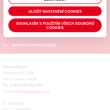
prohlížené zboží apod.
Poradíme a pomůžeme
ULOŽIT NASTAVENÍ COOKIES
SOUHLASÍM S POUŽITÍM VŠECH SOUBORŮ
Chráněné pracoviště
COOKIES
Senioři a zdravotní péče
Charita Opava
Přemyslovců 13/26
747 07 Opava-Jaktař
Tel.: (+420) 553 612 780
E-mail:
info@charitaopava.cz
IČ: 43964591
DIČ: CZ43964591