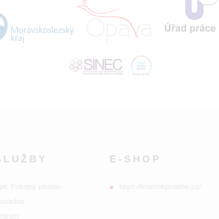
SLUŽBY
E-SHOP
pic Pokojný přístav
https://kramekprotebe.cz/
poradna
entrum