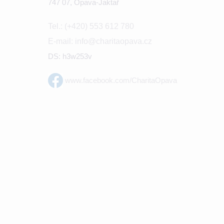
747 07, Opava-Jaktař
Tel.: (+420) 553 612 780
E-mail: info@charitaopava.cz
DS: h3w253v
www.facebook.com/CharitaOpava