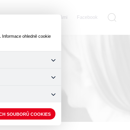
ontakty
Pomáhejte s námi
Facebook
. Informace ohledně cookie
k a všech jejich funkcí.
ouhlasu s uživáním cookies.
nonymizuje. Po anonymizaci
. Proto nedokážeme zjistit
ECH SOUBORŮ COOKIES