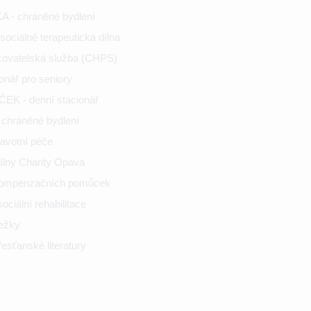
 - chráněné bydlení
ociálně terapeutická dílna
ečovatelská služba (CHPS)
onář pro seniory
K - denní stacionář
chráněné bydlení
ravotní péče
ílny Charity Opava
kompenzačních pomůcek
ciální rehabilitace
nežky
esťanské literatury