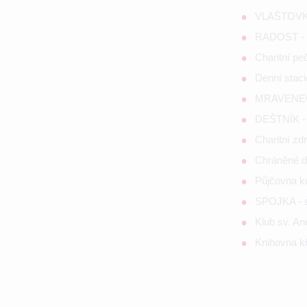
VLAŠTOVKA
RADOST - s
Charitní p
Denní staci
MRAVENEČE
DEŠTNÍK - 
Charitní zd
Chráněné d
Půjčovna 
SPOJKA - so
Klub sv. A
Knihovna kř