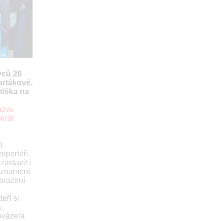
vců 26
artákové,
tiška na
ázvu
krát
i
reportéři
zastavit i
í znamení
obrazení
eří si
,
ovázela