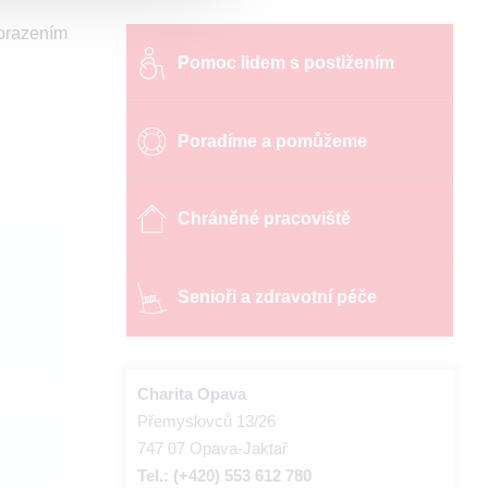
obrazením
Pomoc lidem s postižením
Poradíme a pomůžeme
Chráněné pracoviště
Senioři a zdravotní péče
Charita Opava
Přemyslovců 13/26
747 07 Opava-Jaktař
Tel.: (+420) 553 612 780