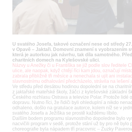
U svatého Josefa, takové označení nese od středy 27.
v Opavě – Jaktaři. Domovní znamení s vyobrazením sv
která je autorkou jak návrhu, tak díla samotného. Pře
charitních domech na Kylešovské ulici.
Názvy u Anežky či u Františka se již podle slov ředitele
ulice, ale naopak, když chtějí říci kam jdou, označují mí
zabrala přibližně tři měsíce a nenechala si ujít ani instal
slavnostnímu odhalování předcházelo, strávila na lešení 
Ve středu před desátou hodinou dopolední se na charitním n
z jaktařské mateřské školy, žáčci z kylešovské základní ško
Českého rozhlasu Ostrava a televize Polar. Protože lidé od
dopravu. Nutno říci, že řidiči byli ohleduplní a nikdo ne
odhaleno, došlo na gratulace autorce, kolem níž se v jednu c
svatého Josefa a Ježíška se prostě každému líbilo.
Dalším bodem programu slavnostního dopoledne bylo vysto
nacvičili program v sedě, protože stání už by pro ně byl
choreografie byla nápadem tří pracovnic – Zuzky Pave