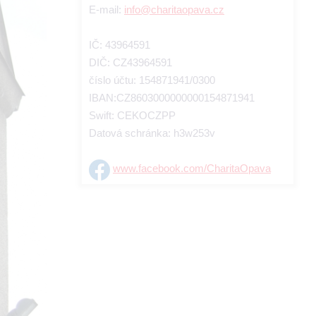
E-mail:
info@charitaopava.cz
IČ: 43964591
DIČ: CZ43964591
číslo účtu: 154871941/0300
IBAN:CZ8603000000000154871941
Swift: CEKOCZPP
Datová schránka: h3w253v
www.facebook.com/CharitaOpava