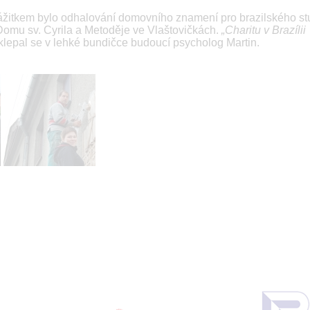
ážitkem bylo odhalování domovního znamení pro brazilského s
 Domu sv. Cyrila a Metoděje ve Vlaštovičkách.
„Charitu v Brazílii
klepal se v lehké bundičce budoucí psycholog Martin.