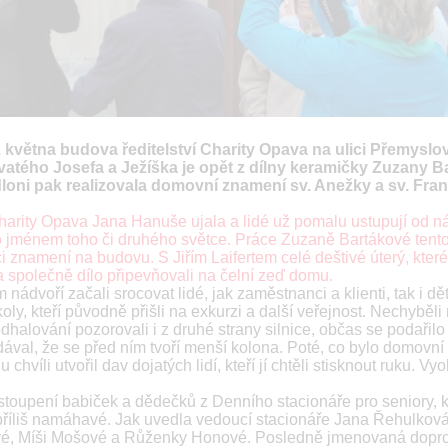
 května budova ředitelství Charity Opava na ulici Přemyslo
atého Josefa a Ježíška je opět z dílny keramičky Zuzany B
dloni pak realizovala domovní znamení sv. Anežky a sv. Fran
 Charity Opava Jana Hanuše ujala a lidé už pomalu ustupují od n
sto jménem toho či druhého světce. Práce Zuzaně Bartákové tento
aci znamení na budovu. S Jiřím Laifertem celé deštivé úterý, které
a společně dílo připevňovali na čelní zeď domu.
ádvoří začali srocovat lidé, jak zaměstnanci a klienti, tak i dět
ly, kteří původně přišli na exkurzi a další veřejnost. Nechyběli 
halování pozorovali i z druhé strany silnice, občas se podařilo 
nadával, že se před ním tvoří menší kolona. Poté, co bylo domovn
hvíli utvořil dav dojatých lidí, kteří jí chtěli stisknout ruku. Vy
upení babiček a dědečků z Denního stacionáře pro seniory, kt
o příliš namáhavé. Jak uvedla vedoucí stacionáře Jana Řehulková
rové, Míši Mošové a Růženky Honové. Posledně jmenovaná dopr