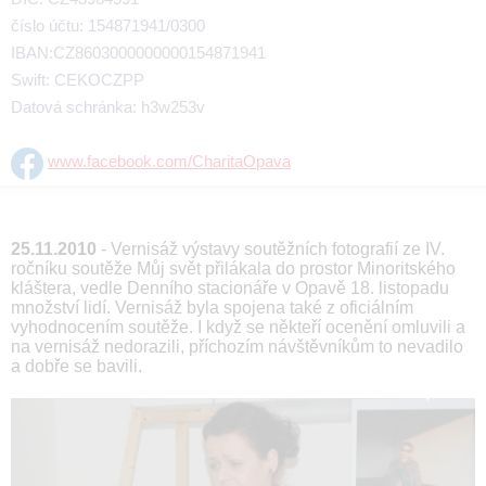
číslo účtu: 154871941/0300
IBAN:CZ8603000000000154871941
Swift: CEKOCZPP
Datová schránka: h3w253v
www.facebook.com/CharitaOpava
25.11.2010
- Vernisáž výstavy soutěžních fotografií ze IV.
ročníku soutěže Můj svět přilákala do prostor Minoritského
kláštera, vedle Denního stacionáře v Opavě 18. listopadu
množství lidí. Vernisáž byla spojena také z oficiálním
vyhodnocením soutěže. I když se někteří ocenění omluvili a
na vernisáž nedorazili, příchozím návštěvníkům to nevadilo
a dobře se bavili.