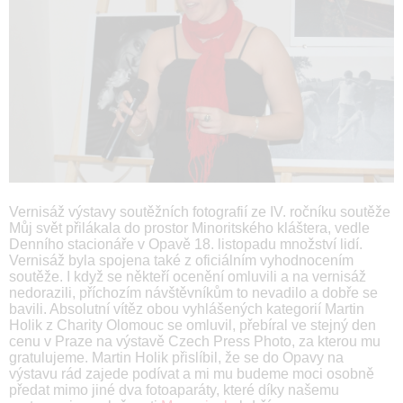
Vernisáž výstavy soutěžních fotografií ze IV. ročníku soutěže
Můj svět přilákala do prostor Minoritského kláštera, vedle
Denního stacionáře v Opavě 18. listopadu množství lidí.
Vernisáž byla spojena také z oficiálním vyhodnocením
soutěže. I když se někteří ocenění omluvili a na vernisáž
nedorazili, příchozím návštěvníkům to nevadilo a dobře se
bavili. Absolutní vítěz obou vyhlášených kategorií Martin
Holik z Charity Olomouc se omluvil, přebíral ve stejný den
cenu v Praze na výstavě Czech Press Photo, za kterou mu
gratulujeme. Martin Holik přislíbil, že se do Opavy na
výstavu rád zajede podívat a mi mu budeme moci osobně
předat mimo jiné dva fotoaparáty, které díky našemu