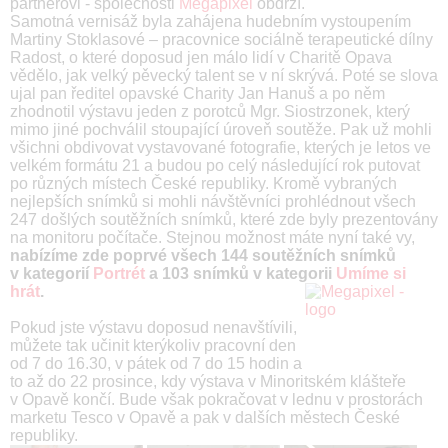
partnerovi - společnosti
Megapixel
obdrží.
Samotná vernisáž byla zahájena hudebním vystoupením
Martiny Stoklasové – pracovnice sociálně terapeutické dílny
Radost, o které doposud jen málo lidí v Charitě Opava
vědělo, jak velký pěvecký talent se v ní skrývá. Poté se slova
ujal pan ředitel opavské Charity Jan Hanuš a po něm
zhodnotil výstavu jeden z porotců Mgr. Siostrzonek, který
mimo jiné pochválil stoupající úroveň soutěže. Pak už mohli
všichni obdivovat vystavované fotografie, kterých je letos ve
velkém formátu 21 a budou po celý následující rok putovat
po různých místech České republiky. Kromě vybraných
nejlepších snímků si mohli návštěvníci prohlédnout všech
247 došlých soutěžních snímků, které zde byly prezentovány
na monitoru počítače. Stejnou možnost máte nyní také vy,
nabízíme zde poprvé všech 144 soutěžních snímků
v kategorií
Portrét
a 103 snímků v kategorii
Umíme si
hrát
.
Pokud jste výstavu doposud nenavštívili,
můžete tak učinit kterýkoliv pracovní den
od 7 do 16.30, v pátek od 7 do 15 hodin a
to až do 22 prosince, kdy výstava v Minoritském klášteře
v Opavě končí. Bude však pokračovat v lednu v prostorách
marketu Tesco v Opavě a pak v dalších městech České
republiky.