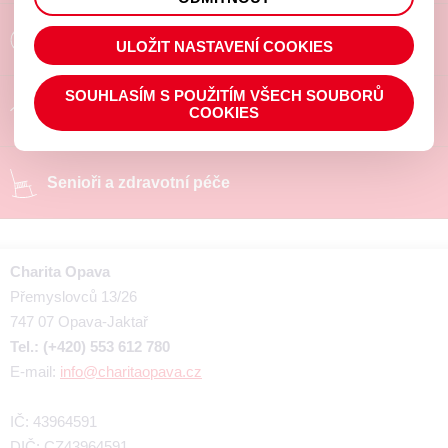
prohlížené zboží apod.
Poradíme a pomůžeme
ULOŽIT NASTAVENÍ COOKIES
SOUHLASÍM S POUŽITÍM VŠECH SOUBORŮ
Chráněné pracoviště
COOKIES
Senioři a zdravotní péče
Charita Opava
Přemyslovců 13/26
747 07 Opava-Jaktař
Tel.: (+420) 553 612 780
E-mail:
info@charitaopava.cz
IČ: 43964591
DIČ: CZ43964591