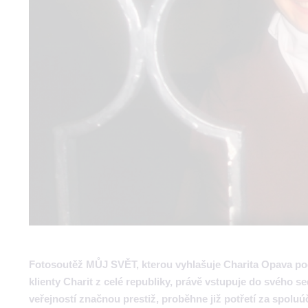
Fotosoutěž MŮJ SVĚT, kterou vyhlašuje Charita Opava pod 
klienty Charit z celé republiky, právě vstupuje do svého s
veřejností značnou prestiž, proběhne již potřetí za spolu