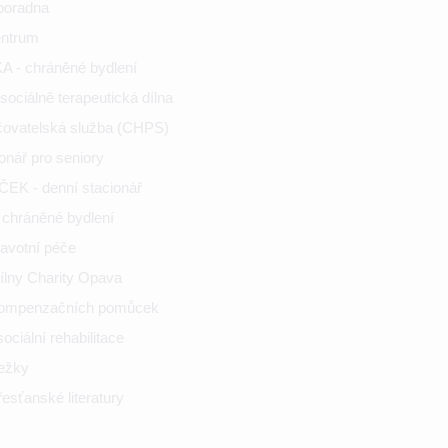
poradna
entrum
 - chráněné bydlení
ociálně terapeutická dílna
ečovatelská služba (CHPS)
onář pro seniory
K - denní stacionář
chráněné bydlení
ravotní péče
ílny Charity Opava
kompenzačních pomůcek
ciální rehabilitace
nežky
esťanské literatury