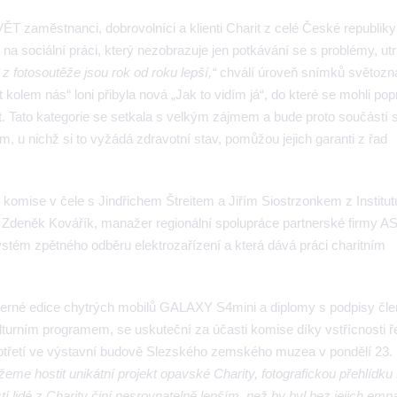
 zaměstnanci, dobrovolníci a klienti Charit z celé České republiky
d na sociální práci, který nezobrazuje jen potkávání se s problémy, u
 z fotosoutěže jsou rok od roku lepší,“
chválí úroveň snímků světoz
ot kolem nás“ loni přibyla nová „Jak to vidím já“, do které se mohli po
rit. Tato kategorie se setkala s velkým zájmem a bude proto součástí 
 u nichž si to vyžádá zdravotní stav, pomůžou jejich garanti z řad
é komise v čele s Jindřichem Štreitem a Jiřím Siostrzonkem z Institut
ní Zdeněk Kovářík, manažer regionální spolupráce partnerské firmy 
ystém zpětného odběru elektrozařízení a která dává práci charitním
 černé edice chytrých mobilů GALAXY S4mini a diplomy s podpisy čl
urním programem, se uskuteční za účasti komise díky vstřícnosti ře
řetí ve výstavní budově Slezského zemského muzea v pondělí 23.
eme hostit unikátní projekt opavské Charity, fotografickou přehlídku
í lidé z Charity činí nesrovnatelně lepším, než by byl bez jejich empa