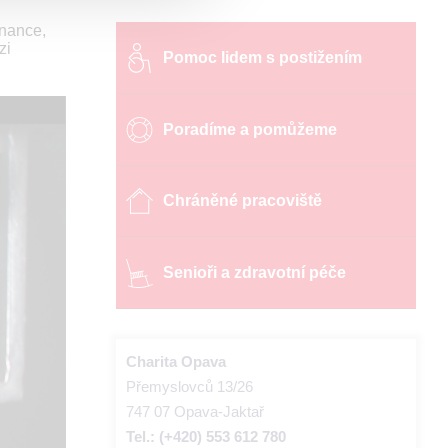
tnance,
zi
Pomoc lidem s postižením
Poradíme a pomůžeme
Chráněné pracoviště
Senioři a zdravotní péče
Charita Opava
Přemyslovců 13/26
747 07 Opava-Jaktař
Tel.: (+420) 553 612 780