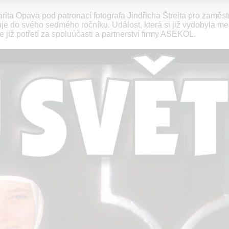
ita Opava pod patronací fotografa Jindřicha Štreita pro zaměs
puje do svého sedmého ročníku. Událost, která si již vydobyla me
 již potřetí za spoluúčasti a partnerství firmy ASEKOL.