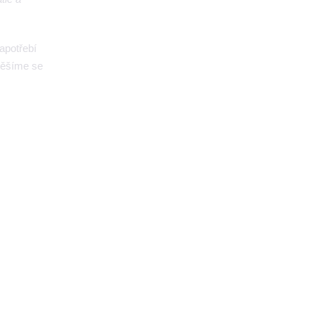
apotřebí
Těšíme se