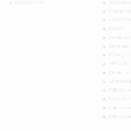
OPRAVÁRNA
Občanská 
Masážní c
VLAŠTOVKA
RADOST - s
Charitní p
Denní staci
MRAVENEČE
DEŠTNÍK - 
Charitní zd
Chráněné d
Půjčovna 
SPOJKA - so
Klub sv. A
Knihovna kř