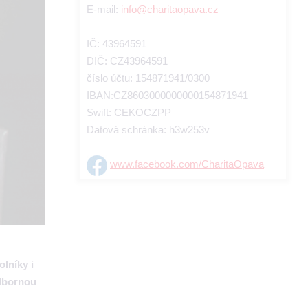
E-mail:
info@charitaopava.cz
IČ: 43964591
DIČ: CZ43964591
číslo účtu: 154871941/0300
IBAN:CZ8603000000000154871941
Swift: CEKOCZPP
Datová schránka: h3w253v
www.facebook.com/CharitaOpava
lníky i
odbornou