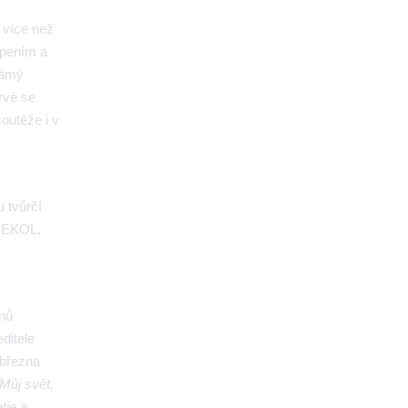
 více než
trpením a
námý
prvé se
soutěže i v
u tvůrčí
ASEKOL,
enů
ditele
 března
 Můj svět,
tie a