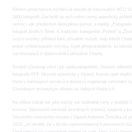
Během předchozích ročníků už poslali do fotosoutěže MŮJ SVĚT
1600 fotografií. Zachytili na nich velmi cenný autentický pohle
nemocí, ale především láskyplnou pomoc a naději.
„Fotografie
fotograf Jindřich Štreit. K tradičním kategoriím „Portrét“ a „Živ
svými snímky přihlásit také uživatelé služeb, tedy klienti Cha
právě vyhlašovaném ročníku. Opět předpokládáme, že klientům,
zaměstnanců či dobrovolníků příslušné Charity.
Soutěži zůstávají věrni i její spoluzakladatelé, členové odborn
fotografie FPF Slezské univerzity v Opavě. Komisi opět dopl
která v zastoupení výrobců a dovozců organizuje celostátní s
Chráněným technickým dílnám ve Velkých Hošticích.
Na vítěze čekají tak jako každý rok hodnotné ceny v podobě
komise. Slavnostní vernisáž oceněných snímků, spojená s kult
Slezského zemského muzea v Opavě Antonína Šimčíka už pot
2015.
„Je skvělé, že v těchto reprezentativních prostorech můž
která otevírá oči a umožňuje pohled na svět, který svou činnost