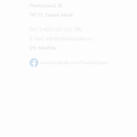
Přemyslovců 26
747 07, Opava-Jaktař
Tel.: (+420) 553 612 780
E-mail: info@charitaopava.cz
DS: h3w253v
www.facebook.com/CharitaOpava