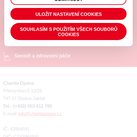
prohlížené zboží apod.
Poradíme a pomůžeme
ULOŽIT NASTAVENÍ COOKIES
SOUHLASÍM S POUŽITÍM VŠECH SOUBORŮ
Chráněné pracoviště
COOKIES
Senioři a zdravotní péče
Charita Opava
Přemyslovců 13/26
747 07 Opava-Jaktař
Tel.: (+420) 553 612 780
E-mail:
info@charitaopava.cz
IČ: 43964591
DIČ: CZ43964591