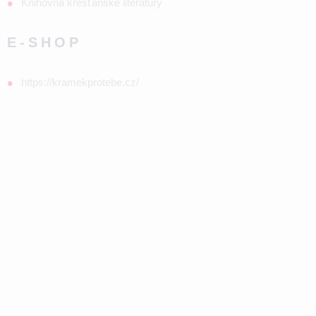
Knihovna křesťanské literatury
E-SHOP
https://kramekprotebe.cz/