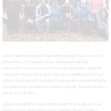
Firma Vitaminátor vyrábí stoprocentní přírodní šťávy a ovocné
přesnídávky. Ochutnávka džusu Vitaminátor tak byla
samozřejmě součástí exkurze, která ale byla daleko pestřejší.
Obyvatelé Vlaštoviček si prošli takzvanou Sadařovou naučnou
stezku, která názorně a zábavně ukazuje cíle environmentálního
přístupu šetrné zemědělské činnosti v přírodě, dověděli se vše o
historii a vývoji firmy.
„Následnou obhlídku sadů klientům zpestřil speciální kvíz, ve
kterém museli odpovídat na velmi záludné otázky,“
dodává