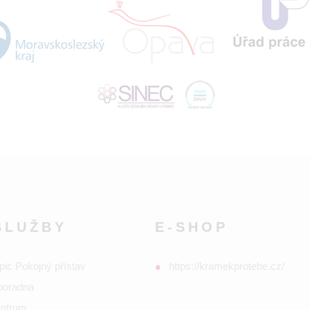
SLUŽBY
E-SHOP
pic Pokojný přístav
https://kramekprotebe.cz/
poradna
entrum