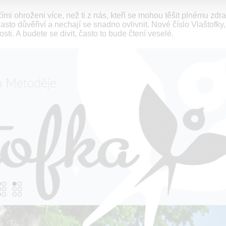
 ohroženi více, než ti z nás, kteří se mohou těšit plnému zdrav
asto důvěřiví a nechají se snadno ovlivnit. Nové číslo Vlaštofky,
ti. A budete se divit, často to bude čtení veselé.