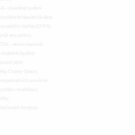
 - chráněné bydlení
ociálně terapeutická dílna
ečovatelská služba (CHPS)
onář pro seniory
K - denní stacionář
chráněné bydlení
ravotní péče
ílny Charity Opava
kompenzačních pomůcek
ciální rehabilitace
nežky
esťanské literatury