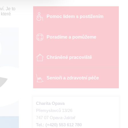
í. Je to
 které
Pomoc lidem s postižením
Poradíme a pomůžeme
Chráněné pracoviště
Senioři a zdravotní péče
Charita Opava
Přemyslovců 13/26
747 07 Opava-Jaktař
Tel.: (+420) 553 612 780