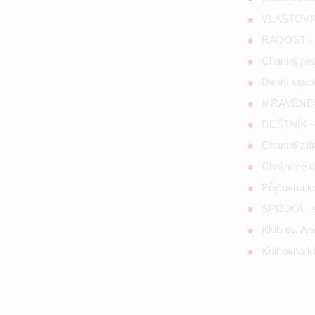
VLAŠTOVKA
RADOST - s
Charitní p
Denní staci
MRAVENEČE
DEŠTNÍK - 
Charitní zd
Chráněné d
Půjčovna 
SPOJKA - so
Klub sv. A
Knihovna kř