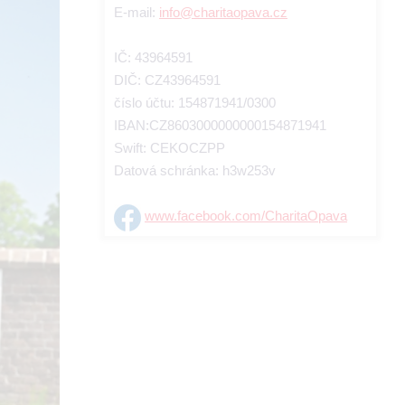
E-mail:
info@charitaopava.cz
IČ: 43964591
DIČ: CZ43964591
číslo účtu: 154871941/0300
IBAN:CZ8603000000000154871941
Swift: CEKOCZPP
Datová schránka: h3w253v
www.facebook.com/CharitaOpava