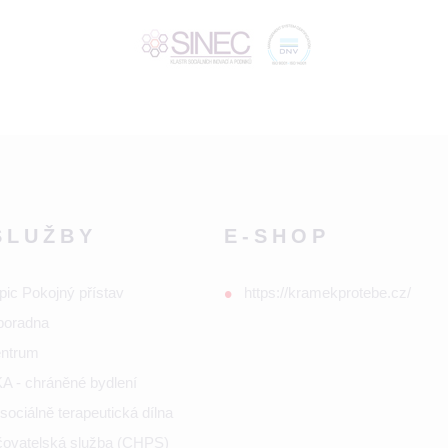
SLUŽBY
E-SHOP
pic Pokojný přístav
https://kramekprotebe.cz/
poradna
entrum
 - chráněné bydlení
ociálně terapeutická dílna
ečovatelská služba (CHPS)