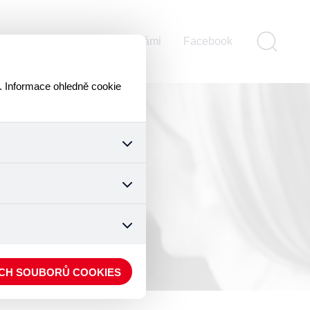
ontakty
Pomáhejte s námi
Facebook
. Informace ohledně cookie
k a všech jejich funkcí.
ouhlasu s uživáním cookies.
nonymizuje. Po anonymizaci
. Proto nedokážeme zjistit
ECH SOUBORŮ COOKIES