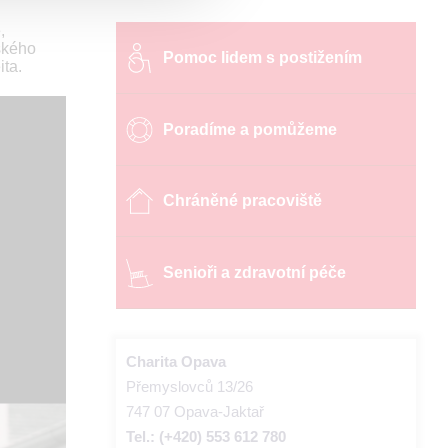
,
zského
Pomoc lidem s postižením
ta.
Poradíme a pomůžeme
Chráněné pracoviště
Senioři a zdravotní péče
Charita Opava
Přemyslovců 13/26
747 07 Opava-Jaktař
Tel.: (+420) 553 612 780