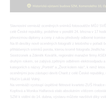
Slavnostní vernisáž oceněných snímků fotosoutěže MŮJ SVĚT,
celé České republiky, proběhne v pondělí 24. března v 17 h
převezmou diplomy a ceny z rukou předsedy odborné komise pr
Na tři desítky nově oceněných fotografií z letošního v pořadí še
přihlášených snímků porota, kterou kromě fotografa Jindřicha Štr
Siostrzonek a Zdeněk Kovářík, regionál­ní manažer firmy ASEK
druhým rokem, se zabývá zpětným odběrem elektroodpadu a pat
kategoriích s názvy „Portrét“ a „Život kolem nás“, k nimž letos
oceněnými jsou zástupci devíti Charit z celé České republiky, 
Hlučín Lukáš Volný.
Na vernisáži vystoupí úspěšné flétnové kvarteto ZUŠ Hradce n
Kopfová a Monika Halfarová stalo absolutním vítězem celostát
SZM k vidění do 14. dubna, výstavu můžete navštívit díky 