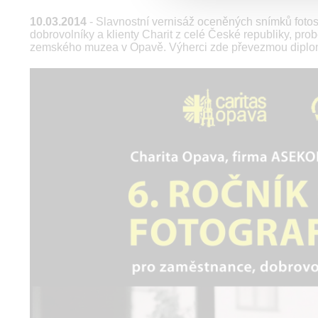
10.03.2014
- Slavnostní vernisáž oceněných snímků fot
dobrovolníky a klienty Charit z celé České republiky, pr
zemského muzea v Opavě. Výherci zde převezmou diplomy 