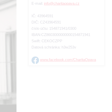
E-mail:
info@charitaopava.cz
IČ: 43964591
DIČ: CZ43964591
číslo účtu: 154871941/0300
IBAN:CZ8603000000000154871941
Swift: CEKOCZPP
Datová schránka: h3w253v
www.facebook.com/CharitaOpava