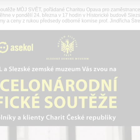
osoutěže MŮJ SVĚT, pořádané Charitou Opava pro zaměstnance
oběhne v pondělí 24. března v 17 hodin v Historické budově Sle
a ceny z rukou předsedy odborné komise prof. Jindřicha Štrei