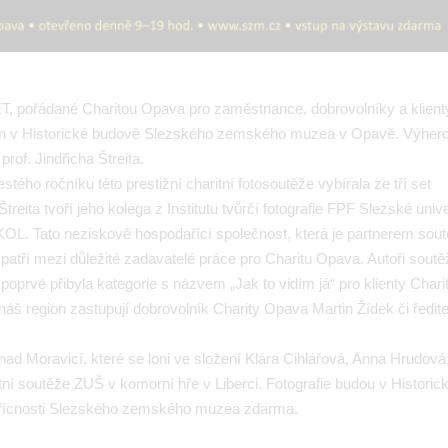
 pořádané Charitou Opava pro zaměstnance, dobrovolníky a klienty
odin v Historické budově Slezského zemského muzea v Opavě. Výherc
of. Jindřicha Štreita.
stého ročníku této prestižní charitní fotosoutěže vybírala ze tří set
eita tvoří jeho kolega z Institutu tvůrčí fotografie FPF Slezské univer
OL. Tato neziskově hospodařící společnost, která je partnerem soutě
ří mezi důležité zadavatelé práce pro Charitu Opava. Autoři soutěži
 poprvé přibyla kategorie s názvem „Jak to vidím já“ pro klienty Chari
náš region zastupují dobrovolník Charity Opava Martin Žídek či ředite
ad Moravicí, které se loni ve složení Klára Cihlářová, Anna Hrudová
ní soutěže ZUŠ v komorní hře v Liberci. Fotografie budou v Histori
vstřícnosti Slezského zemského muzea zdarma.