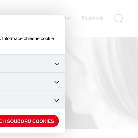
ontakty
Pomáhejte s námi
Facebook
. Informace ohledně cookie
k a všech jejich funkcí.
ouhlasu s uživáním cookies.
nonymizuje. Po anonymizaci
. Proto nedokážeme zjistit
ECH SOUBORŮ COOKIES