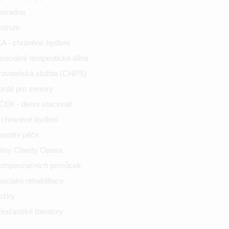
poradna
entrum
 - chráněné bydlení
ociálně terapeutická dílna
ečovatelská služba (CHPS)
onář pro seniory
K - denní stacionář
chráněné bydlení
ravotní péče
ílny Charity Opava
kompenzačních pomůcek
ciální rehabilitace
nežky
esťanské literatury