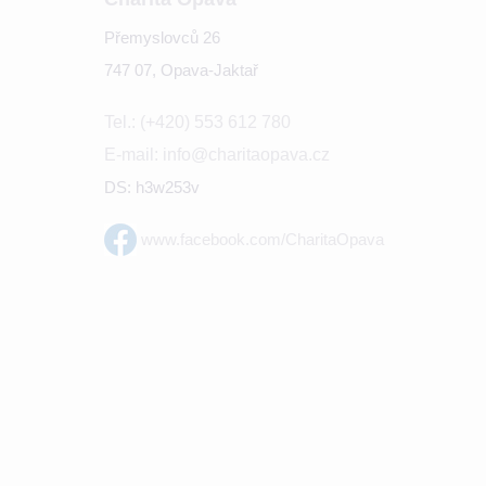
Přemyslovců 26
747 07, Opava-Jaktař
Tel.: (+420) 553 612 780
E-mail: info@charitaopava.cz
DS: h3w253v
www.facebook.com/CharitaOpava