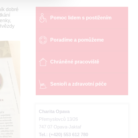
ník dobré
tkání
Pomoc lidem s postižením
penky,
 Hvězdy
Poradíme a pomůžeme
Chráněné pracoviště
Senioři a zdravotní péče
Charita Opava
Přemyslovců 13/26
747 07 Opava-Jaktař
Tel.: (+420) 553 612 780