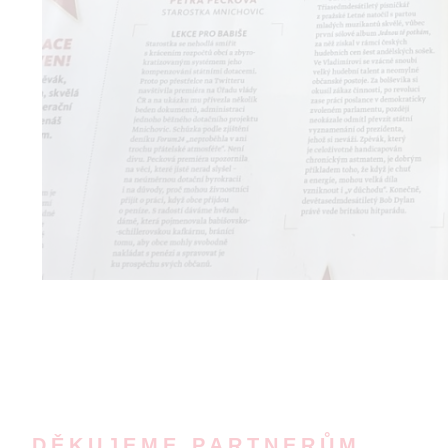
DĚKUJEME PARTNERŮM