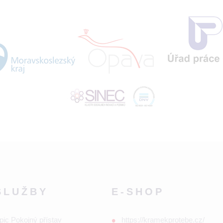
SLUŽBY
E-SHOP
pic Pokojný přístav
https://kramekprotebe.cz/