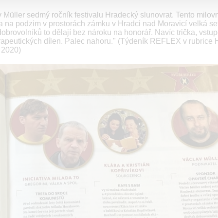
 Müller sedmý ročník festivalu Hradecký slunovrat. Tento milov
 a na podzim v prostorách zámku v Hradci nad Moravicí velká se
dobrovolníků to dělají bez nároku na honorář. Navíc trička, vstu
a terapeutických dílen. Palec nahoru." (Týdeník REFLEX v rubrice
 2020)