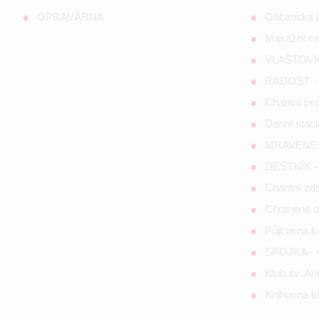
OPRAVÁRNA
Občanská 
Masážní c
VLAŠTOVKA
RADOST - s
Charitní p
Denní staci
MRAVENEČE
DEŠTNÍK - 
Charitní zd
Chráněné d
Půjčovna 
SPOJKA - so
Klub sv. A
Knihovna kř