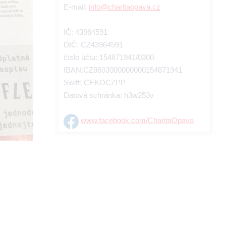
E-mail:
info@charitaopava.cz
IČ: 43964591
DIČ: CZ43964591
číslo účtu: 154871941/0300
IBAN:CZ8603000000000154871941
Swift: CEKOCZPP
Datová schránka: h3w253v
www.facebook.com/CharitaOpava