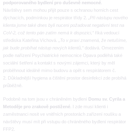
podporovaného bydlení pro duševně nemocné
.
Návštěvy sem mohou přijít pouze s ochranou horních cest
dýchacích, podmínkou je respirátor třídy 2.
„Při nástupu nového
klienta jsme také dnes byli nuceni požadovat negativní test na
CoV-2, což tento pán zatím nemá k dispozici,“
říká vedoucí
střediska Kateřina Víchová.
„To v praxi znamená, že netušíme,
jak bude probíhat nástup nových klientů,“
dodává. Omezením
podle nařízení Psychiatrické nemocnice Opava podléhá také
sociální šetření a kontakt s novými zájemci, který by měl
proběhnout ideálně mimo budovu a opět s respirátorem č.
2. Důkladnější hygiena a čištění prostor desinfekcí zde probíhá
průběžně.
Podobně na tom jsou v chráněném bydlení
Domu sv. Cyrila a
Metoděje pro zrakově postižené
. I zde musí klienti i
zaměstnanci nosit ve vnitřních prostorách zařízení roušku a
návštěvy musí mít při vstupu do chráněného bydlení respirátor
FFP2.