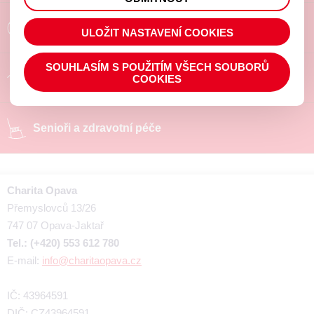
prohlížené zboží apod.
Poradíme a pomůžeme
ULOŽIT NASTAVENÍ COOKIES
SOUHLASÍM S POUŽITÍM VŠECH SOUBORŮ
Chráněné pracoviště
COOKIES
Senioři a zdravotní péče
Charita Opava
Přemyslovců 13/26
747 07 Opava-Jaktař
Tel.: (+420) 553 612 780
E-mail:
info@charitaopava.cz
IČ: 43964591
DIČ: CZ43964591