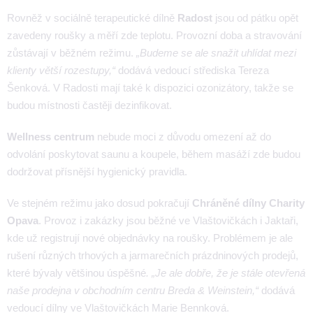
Rovněž v sociálně terapeutické dílně
Radost
jsou od pátku opět
zavedeny roušky a měří zde teplotu. Provozní doba a stravování
zůstávají v běžném režimu.
„Budeme se ale snažit uhlídat mezi
klienty větší rozestupy,“
dodává vedoucí střediska Tereza
Šenková. V Radosti mají také k dispozici ozonizátory, takže se
budou místnosti častěji dezinfikovat.
Wellness centrum
nebude moci z důvodu omezení až do
odvolání poskytovat saunu a koupele, během masáží zde budou
dodržovat přísnější hygienický pravidla.
Ve stejném režimu jako dosud pokračují
Chráněné dílny Charity
Opava
. Provoz i zakázky jsou běžné ve Vlaštovičkách i Jaktaři,
kde už registrují nové objednávky na roušky. Problémem je ale
rušení různých trhových a jarmarečních prázdninových prodejů,
které bývaly většinou úspěšné
. „Je ale dobře, že je stále otevřená
naše prodejna v obchodním centru Breda & Weinstein,“
dodává
vedoucí dílny ve Vlaštovičkách Marie Bennková.