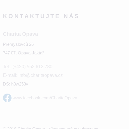
KONTAKTUJTE NÁS
Charita Opava
Přemyslovců 26
747 07, Opava-Jaktař
Tel.: (+420) 553 612 780
E-mail: info@charitaopava.cz
DS: h3w253v
www.facebook.com/CharitaOpava
© 2018 Charita Opava - Všechna práva vyhrazena