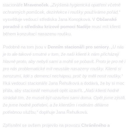
stacionáře
Mraveneček
.
„Zvýšená hygienická opatření včetně
ochranných pomůcek, dezinfekce i roušky používáme pořád,“
vysvětluje vedoucí střediska Jana Konopková. V
Občanské
poradně
a
středisku krizové pomoci Naděje
musí mít klienti
během konzultací nasazenu roušku.
Podobně na tom jsou v
Denním stacionáři pro seniory
.
„U nás
je to ale takové smutné v tom, že naši klienti k nám přicházejí
hlavně proto, aby nebyli sami a mohli se pobavit. Proto je pro ně i
pro nás problematické mít neustále nasazeny roušky. Klienti si
nerozumí, lidé s demencí nechápou, proč by měli nosit roušky,“
říká vedoucí stacionáře Jana Řehulková a dodává, že by si moc
přála, aby stacionář nemuseli opět uzavřít.
„Naši klienti hodně
strádali tím, že museli být uzavřeni sami doma. Opět jsme zjistili,
že jsme hodně potřební, a že klientům i rodinám děláme
potřebnou službu,“
doplňuje Jana Řehulková.
Zpřísnění se ovšem projevilo na provozu
Chráněného a