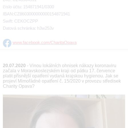
číslo účtu: 154871941/0300
IBAN:CZ8603000000000154871941
Swift: CEKOCZPP
Datová schránka: h3w253v
www.facebook.com/CharitaOpava
20.07.2020
- Vinou lokálních ohnisek nákazy koronaviru
začala v Moravskoslezském kraji od pátku 17. července
platit přísnější opatření vydaná krajskou hygienou. Jak se
projeví Mimořádné opatření č. 15/2020 v provozu středisek
Charity Opava?