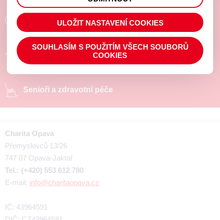
prohlížené zboží apod.
Poradíme a pomůžeme
ULOŽIT NASTAVENÍ COOKIES
SOUHLASÍM S POUŽITÍM VŠECH SOUBORŮ
Chráněné pracoviště
COOKIES
Senioři a zdravotní péče
Charita Opava
Přemyslovců 13/26
747 07 Opava-Jaktař
Tel.: (+420) 553 612 780
E-mail:
info@charitaopava.cz
IČ: 43964591
DIČ: CZ43964591