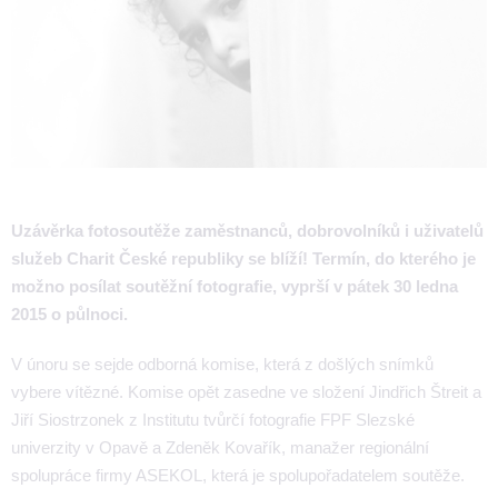
Uzávěrka fotosoutěže zaměstnanců, dobrovolníků i uživatelů
služeb Charit České republiky se blíží! Termín, do kterého je
možno posílat soutěžní fotografie, vyprší v pátek 30 ledna
2015 o půlnoci.
V únoru se sejde odborná komise, která z došlých snímků
vybere vítězné. Komise opět zasedne ve složení Jindřich Štreit a
Jiří Siostrzonek z Institutu tvůrčí fotografie FPF Slezské
univerzity v Opavě a Zdeněk Kovařík, manažer regionální
spolupráce firmy ASEKOL, která je spolupořadatelem soutěže.