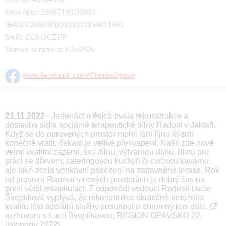
číslo účtu: 154871941/0300
IBAN:CZ8603000000000154871941
Swift: CEKOCZPP
Datová schránka: h3w253v
www.facebook.com/CharitaOpava
21.11.2022
- Jedenáct měsíců trvala rekonstrukce a
dostavba sídla sociálně terapeutické dílny Radost v Jaktaři.
Když se do opravených prostor mohli loni říjnu klienti
konečně vrátit, čekalo je veliké překvapení. Našli zde nové
velmi kvalitní zázemí, šicí dílnu, výtvarnou dílnu, dílnu pro
práci se dřevem, cateringovou kuchyň či cvičnou kavárnu,
ale také zcela venkovní posezení na zatravněné terase. Rok
od provozu Radosti v nových prostorách je dobrý čas na
první větší rekapitulaci. Z odpovědí vedoucí Radosti Lucie
Švejdíkové vyplývá, že rekonstrukce skutečně umožnila
kvalitu této sociální služby posunout o ohromný kus dále. (Z
rozhovoru s Lucií Švejdíkovou, REGION OPAVSKO 22.
listopadu 2022)