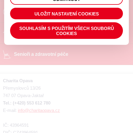
prohlížené zboží apod.
Poradíme a pomůžeme
ULOŽIT NASTAVENÍ COOKIES
SOUHLASÍM S POUŽITÍM VŠECH SOUBORŮ
Chráněné pracoviště
COOKIES
Senioři a zdravotní péče
Charita Opava
Přemyslovců 13/26
747 07 Opava-Jaktař
Tel.: (+420) 553 612 780
E-mail:
info@charitaopava.cz
IČ: 43964591
DIČ: CZ43964591