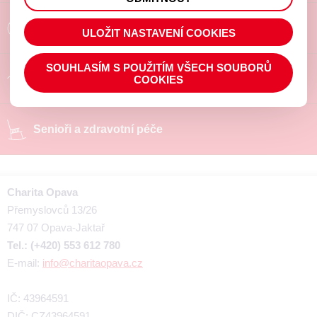
prohlížené zboží apod.
Poradíme a pomůžeme
ULOŽIT NASTAVENÍ COOKIES
SOUHLASÍM S POUŽITÍM VŠECH SOUBORŮ
Chráněné pracoviště
COOKIES
Senioři a zdravotní péče
Charita Opava
Přemyslovců 13/26
747 07 Opava-Jaktař
Tel.: (+420) 553 612 780
E-mail:
info@charitaopava.cz
IČ: 43964591
DIČ: CZ43964591