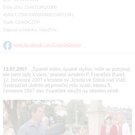
číslo účtu: 154871941/0300
IBAN:CZ8603000000000154871941
Swift: CEKOCZPP
Datová schránka: h3w253v
www.facebook.com/CharitaOpava
13.07.2007
- „Špatně vidím, špatně slyším, hůře se pohybuji,
ale jsem tady s vámi,“ pronesl úvodem P. František Bureš
12. července 2007 v kostele sv. Josefa ve Štítné nad Vláří.
Šedesát let uběhlo od primiční mše svaté, kterou 5.
července 1947 otec František sloužil na stejném místě.