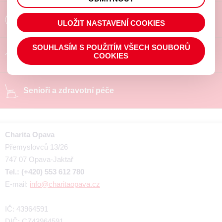
prohlížené zboží apod.
Poradíme a pomůžeme
ULOŽIT NASTAVENÍ COOKIES
SOUHLASÍM S POUŽITÍM VŠECH SOUBORŮ
Chráněné pracoviště
COOKIES
Senioři a zdravotní péče
Charita Opava
Přemyslovců 13/26
747 07 Opava-Jaktař
Tel.: (+420) 553 612 780
E-mail:
info@charitaopava.cz
IČ: 43964591
DIČ: CZ43964591