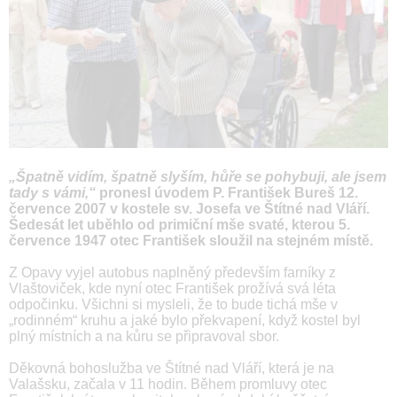
„Špatně vidím, špatně slyším, hůře se pohybuji, ale jsem
tady s vámi,“
pronesl úvodem P. František Bureš 12.
července 2007 v kostele sv. Josefa ve Štítné nad Vláří.
Šedesát let uběhlo od primiční mše svaté, kterou 5.
července 1947 otec František sloužil na stejném místě.
Z Opavy vyjel autobus naplněný především farníky z
Vlaštoviček, kde nyní otec František prožívá svá léta
odpočinku. Všichni si mysleli, že to bude tichá mše v
„rodinném“ kruhu a jaké bylo překvapení, když kostel byl
plný místních a na kůru se připravoval sbor.
Děkovná bohoslužba ve Štítné nad Vláří, která je na
Valašsku, začala v 11 hodin. Během promluvy otec