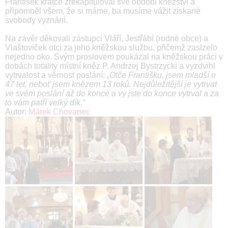
František krátce zrekapituloval své období kněžství a
připomněl všem, že si máme, ba musíme vážit získané
svobody vyznání.
Na závěr děkovali zástupci Vláří, Jestřábí (rodné obce) a
Vlaštoviček otci za jeho kněžskou službu, přičemž zaslzelo
nejedno oko. Svým proslovem poukázal na kněžskou práci v
dobách totality místní kněz P. Andrzej Bystrzycki a vyzdvihl
vytrvalost a věrnost poslání:
„Otče Františku, jsem mladší o
47 let, neboť jsem knězem 13 roků. Nejdůležitější je vytrvat
ve svém poslání až do konce a vy jste do konce vytrval a za
to vám patří velký dík.“
Autor:
Marek Chovanec