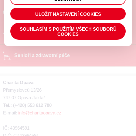
prohlížené zboží apod.
Poradíme a pomůžeme
ULOŽIT NASTAVENÍ COOKIES
SOUHLASÍM S POUŽITÍM VŠECH SOUBORŮ
Chráněné pracoviště
COOKIES
Senioři a zdravotní péče
Charita Opava
Přemyslovců 13/26
747 07 Opava-Jaktař
Tel.: (+420) 553 612 780
E-mail:
info@charitaopava.cz
IČ: 43964591
DIČ: CZ43964591