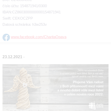
číslo účtu: 154871941/0300
IBAN:CZ8603000000000154871941
Swift: CEKOCZPP
Datová schránka: h3w253v
www.facebook.com/CharitaOpava
23.12.2021
-