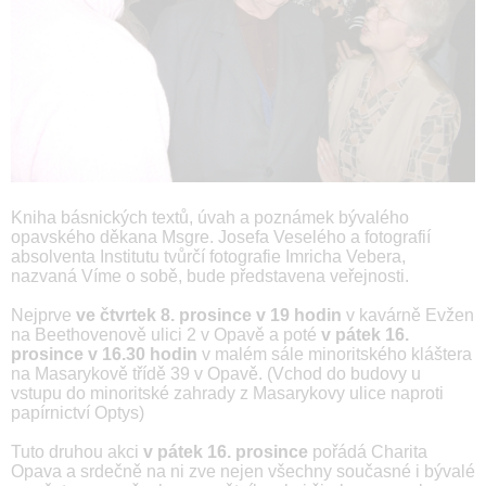
Kniha básnických textů, úvah a poznámek bývalého
opavského děkana Msgre. Josefa Veselého a fotografií
absolventa Institutu tvůrčí fotografie Imricha Vebera,
nazvaná Víme o sobě, bude představena veřejnosti.
Nejprve
ve čtvrtek 8. prosince v 19 hodin
v kavárně Evžen
na Beethovenově ulici 2 v Opavě a poté
v pátek 16.
prosince v 16.30 hodin
v malém sále minoritského kláštera
na Masarykově třídě 39 v Opavě. (Vchod do budovy u
vstupu do minoritské zahrady z Masarykovy ulice naproti
papírnictví Optys)
Tuto druhou akci
v pátek 16. prosince
pořádá Charita
Opava a srdečně na ni zve nejen všechny současné i bývalé