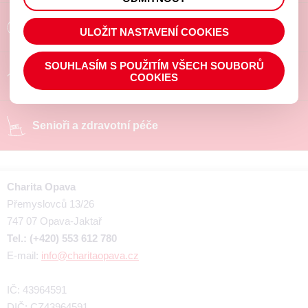
prohlížené zboží apod.
Poradíme a pomůžeme
ULOŽIT NASTAVENÍ COOKIES
SOUHLASÍM S POUŽITÍM VŠECH SOUBORŮ
Chráněné pracoviště
COOKIES
Senioři a zdravotní péče
Charita Opava
Přemyslovců 13/26
747 07 Opava-Jaktař
Tel.: (+420) 553 612 780
E-mail:
info@charitaopava.cz
IČ: 43964591
DIČ: CZ43964591