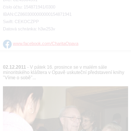
číslo účtu: 154871941/0300
IBAN:CZ8603000000000154871941
Swift: CEKOCZPP
Datová schránka: h3w253v
www.facebook.com/CharitaOpava
02.12.2011
- V pátek 16. prosince se v malém sále
minoritského kláštera v Opavě uskuteční představení knihy
"Víme o sobě"...