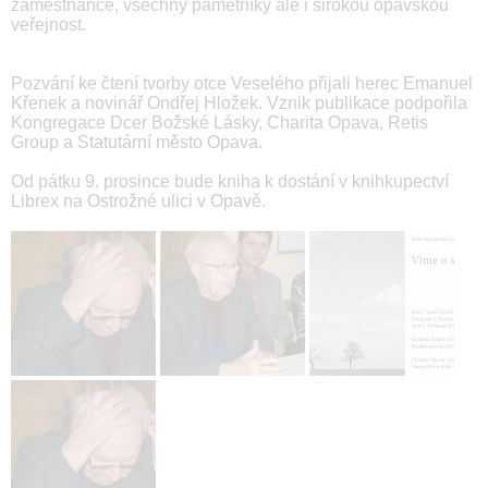
zaměstnance, všechny pamětníky ale i širokou opavskou
veřejnost.
Pozvání ke čtení tvorby otce Veselého přijali herec Emanuel
Křenek a novinář Ondřej Hložek. Vznik publikace podpořila
Kongregace Dcer Božské Lásky, Charita Opava, Retis
Group a Statutární město Opava.
Od pátku 9. prosince bude kniha k dostání v knihkupectví
Librex na Ostrožné ulici v Opavě.