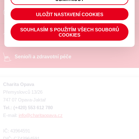
prohlížené zboží apod.
Poradíme a pomůžeme
ULOŽIT NASTAVENÍ COOKIES
SOUHLASÍM S POUŽITÍM VŠECH SOUBORŮ
Chráněné pracoviště
COOKIES
Senioři a zdravotní péče
Charita Opava
Přemyslovců 13/26
747 07 Opava-Jaktař
Tel.: (+420) 553 612 780
E-mail:
info@charitaopava.cz
IČ: 43964591
DIČ: CZ43964591