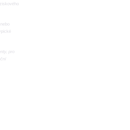
eziskového
 nebo
ypické
nty, pro
nční