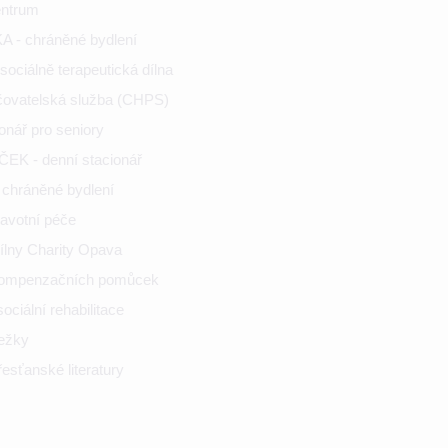
entrum
 - chráněné bydlení
ociálně terapeutická dílna
ečovatelská služba (CHPS)
onář pro seniory
K - denní stacionář
chráněné bydlení
ravotní péče
ílny Charity Opava
kompenzačních pomůcek
ciální rehabilitace
nežky
esťanské literatury