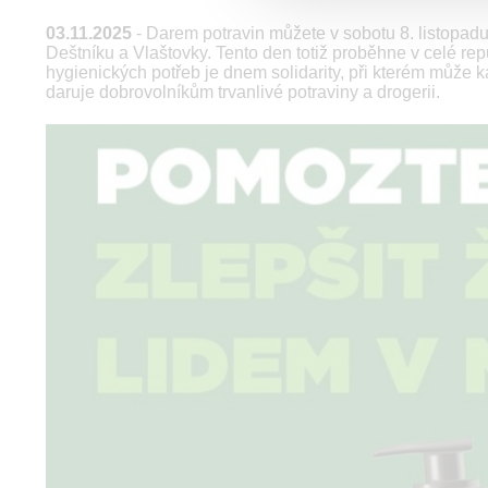
03.11.2025
- Darem potravin můžete v sobotu 8. listopad
Deštníku a Vlaštovky. Tento den totiž proběhne v celé rep
hygienických potřeb je dnem solidarity, při kterém může
daruje dobrovolníkům trvanlivé potraviny a drogerii.