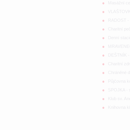
Masážní c
VLAŠTOVKA
RADOST - s
Charitní p
Denní staci
MRAVENEČE
DEŠTNÍK - 
Charitní zd
Chráněné d
Půjčovna 
SPOJKA - so
Klub sv. A
Knihovna kř