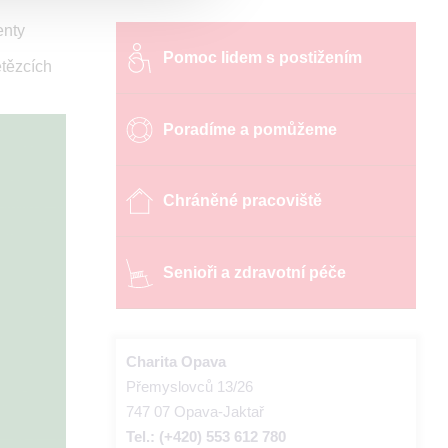
enty
Pomoc lidem s postižením
etězcích
Poradíme a pomůžeme
Chráněné pracoviště
Senioři a zdravotní péče
Charita Opava
Přemyslovců 13/26
747 07 Opava-Jaktař
Tel.: (+420) 553 612 780