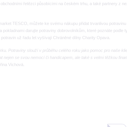
bchodními řetězci působícími na českém trhu, a také partnery z n
rmarket TESCO, můžete ke svému nákupu přidat trvanlivou potravinu
 Za pokladnami darujte potraviny dobrovolníkům, které poznáte podle t
 potravin už řadu let vyšívají Chráněné dílny Charity Opava.
írku. Potraviny slouží v průběhu celého roku jako pomoc pro naše klie
at nejen se svou nemocí či handicapem, ale také s velmi těžkou fina
řina Vichová.