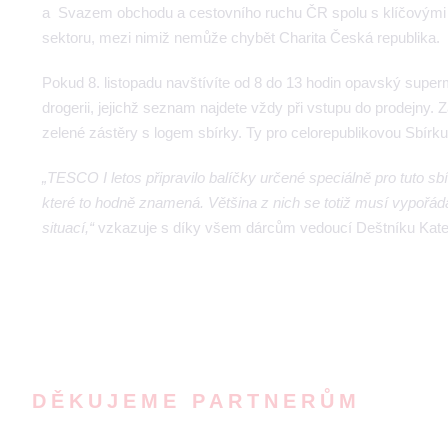
a Svazem obchodu a cestovního ruchu ČR spolu s klíčovými o
sektoru, mezi nimiž nemůže chybět Charita Česká republika.
Pokud 8. listopadu navštívíte od 8 do 13 hodin opavský supe
drogerii, jejichž seznam najdete vždy při vstupu do prodejny.
zelené zástěry s logem sbírky. Ty pro celorepublikovou Sbírku
„TESCO I letos připravilo balíčky určené speciálně pro tuto sb
které to hodně znamená. Většina z nich se totiž musí vypořád
situací,“
vzkazuje s díky všem dárcům vedoucí Deštníku Kate
DĚKUJEME PARTNERŮM