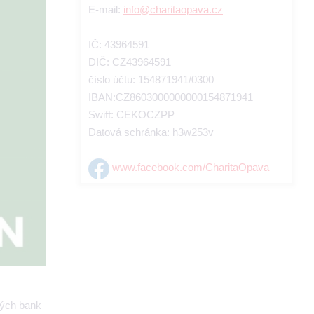
E-mail:
info@charitaopava.cz
IČ: 43964591
DIČ: CZ43964591
číslo účtu: 154871941/0300
IBAN:CZ8603000000000154871941
Swift: CEKOCZPP
Datová schránka: h3w253v
www.facebook.com/CharitaOpava
vých bank