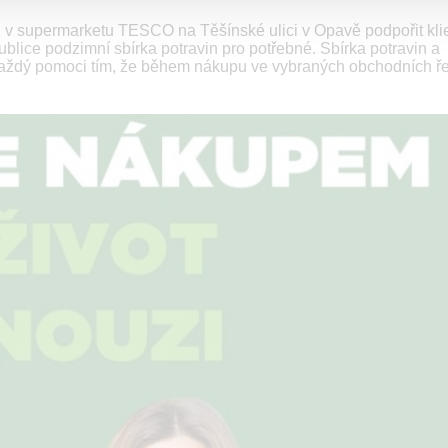
u v supermarketu TESCO na Těšínské ulici v Opavě podpořit kli
ublice podzimní sbírka potravin pro potřebné. Sbírka potravin a
 každý pomoci tím, že během nákupu ve vybraných obchodních ř