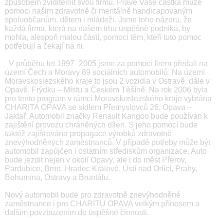
způsobem zviditelnit svou firmu. Právě Vaše částka může
pomoci našim zdravotně či mentálně handicapovaným
spoluobčanům, dětem i mládeži. Jsme toho názoru, že
každá firma, která na našem trhu úspěšně podniká, by
mohla, alespoň malou částí, pomoci těm, kteří tuto pomoc
potřebují a čekají na ni.
V průběhu let 1997–2005 jsme za pomoci firem předali na
území Čech a Moravy 89 sociálních automobilů. Na území
Moravskoslezského kraje to jsou 2 vozidla v Ostravě, dále v
Opavě, Frýdku – Místu a Českém Těšíně. Na rok 2006 byla
pro tento program v rámci Moravskoslezského kraje vybrána
CHARITA OPAVA se sídlem Přemyslovců 26, Opava –
Jaktař. Automobil značky Renault Kangoo bude používán k
zajištění provozu chráněných dílen. S jeho pomocí bude
taktéž zajišťována propagace výrobků zdravotně
znevýhodněných zaměstnanců. V případě potřeby může být
automobil zapůjčen i ostatním střediskům organizace. Auto
bude jezdit nejen v okolí Opavy, ale i do měst Přerov,
Pardubice, Brno, Hradec Králové, Ústí nad Orlicí, Prahy,
Bohumína, Ostravy a Bruntálu.
Nový automobil bude pro zdravotně znevýhodněné
zaměstnance i pro CHARITU OPAVA velkým přínosem a
dalším povzbuzením do úspěšné činnosti.