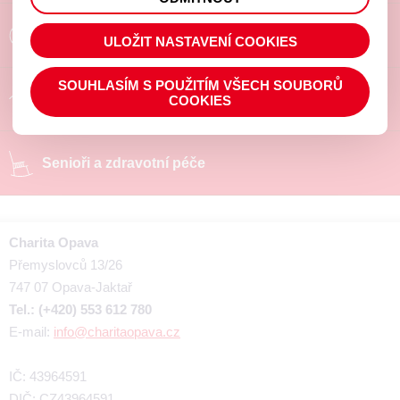
prohlížené zboží apod.
Poradíme a pomůžeme
ULOŽIT NASTAVENÍ COOKIES
SOUHLASÍM S POUŽITÍM VŠECH SOUBORŮ
Chráněné pracoviště
COOKIES
Senioři a zdravotní péče
Charita Opava
Přemyslovců 13/26
747 07 Opava-Jaktař
Tel.: (+420) 553 612 780
E-mail:
info@charitaopava.cz
IČ: 43964591
DIČ: CZ43964591