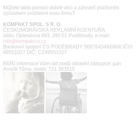
Můžete takto pomoci dobré věci a zároveň pozitivním
způsobem zviditelnit svou firmu?
KOMPAKT SPOL. S R. O.
ČESKOMORAVSKÁ REKLAMNÍ AGENTURA
sídlo: Opletalova 683, 290 01 Poděbrady, e-mail:
info@kompakt-cr.cz
Bankovní spojení ČS PODĚBRADY 500764349/0800 IČO:
49551027 DIČ: CZ49551027
Bližší informace Vám rád podá oblastní zástupce: pan
Arnošt Tůma, mobil: 721 383515