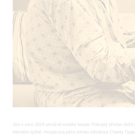
Jen v roce 2024 umožnil mobilní hospic Pokojný přístav dožít
klientům týdně. Hospicová péče tohoto střediska Charity Opav