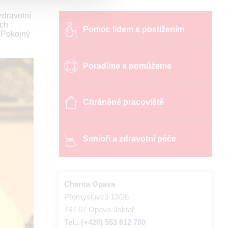
zdravotní
ích
Pomoc lidem s postižením
i Pokojný
Poradíme a pomůžeme
Chráněné pracoviště
Senioři a zdravotní péče
Charita Opava
Přemyslovců 13/26
747 07 Opava-Jaktař
Tel.: (+420) 553 612 780