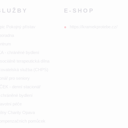
SLUŽBY
E-SHOP
pic Pokojný přístav
https://kramekprotebe.cz/
poradna
entrum
 - chráněné bydlení
ociálně terapeutická dílna
ečovatelská služba (CHPS)
onář pro seniory
K - denní stacionář
chráněné bydlení
ravotní péče
ílny Charity Opava
kompenzačních pomůcek