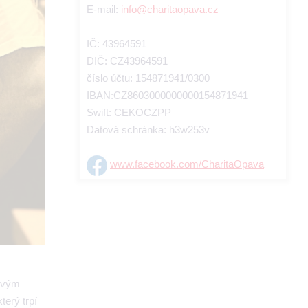
E-mail:
info@charitaopava.cz
IČ: 43964591
DIČ: CZ43964591
číslo účtu: 154871941/0300
IBAN:CZ8603000000000154871941
Swift: CEKOCZPP
Datová schránka: h3w253v
www.facebook.com/CharitaOpava
 svým
terý trpí