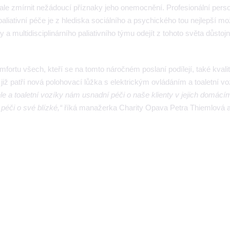
t ale zmírnit nežádoucí příznaky jeho onemocnění. Profesionální pers
aliativní péče je z hlediska sociálního a psychického tou nejlepší m
a multidisciplinárního paliativního týmu odejít z tohoto světa důstojn
ortu všech, kteří se na tomto náročném poslaní podílejí, také kvalit
 patří nová polohovací lůžka s elektrickým ovládáním a toaletní voz
e a toaletní vozíky nám usnadní péči o naše klienty v jejich domácí
péči o své blízké,“
říká manažerka Charity Opava Petra Thiemlová 