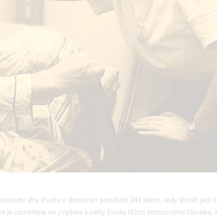
 poslední dny života v domácím prostředí 241 lidem, tedy téměř pěti
a je zaměřena na zvýšení kvality života těžce nemocného člověka, k