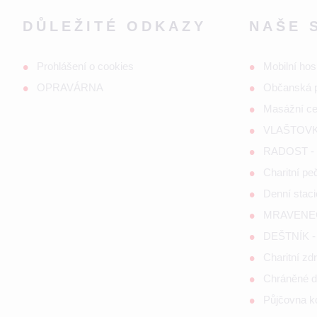
DŮLEŽITÉ ODKAZY
NAŠE 
Prohlášení o cookies
Mobilní hos
OPRAVÁRNA
Občanská 
Masážní c
VLAŠTOVKA
RADOST - s
Charitní p
Denní staci
MRAVENEČE
DEŠTNÍK - 
Charitní zd
Chráněné d
Půjčovna 