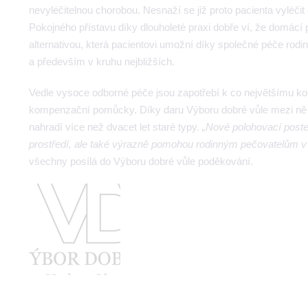
nevyléčitelnou chorobou. Nesnaží se již proto pacienta vyléči
Pokojného přístavu díky dlouholeté praxi dobře ví, že domácí p
alternativou, která pacientovi umožní díky společné péče rodiny 
a především v kruhu nejbližších.
Vedle vysoce odborné péče jsou zapotřebí k co největšímu komf
kompenzační pomůcky. Díky daru Výboru dobré vůle mezi ně již
nahradí více než dvacet let staré typy.
„Nové polohovací postel
prostředí, ale také výrazně pomohou rodinným pečovatelům v 
všechny posílá do Výboru dobré vůle poděkování.