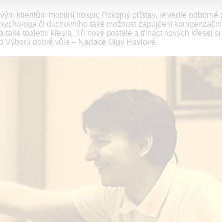
vým klientům mobilní hospic Pokojný přístav, je vedle odborné 
a psychologa či duchovního také možnost zapůjčení kompenzačn
také toaletní křesla. Tři nové postele a třináct nových křesel s
un od Výboru dobré vůle – Nadace Olgy Havlové.