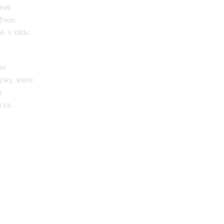
onál
ožnou
ě, v klidu
ní
íky, které
m
a za