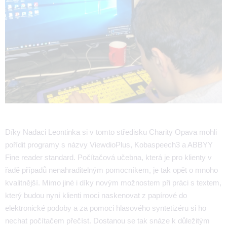
Díky Nadaci Leontinka si v tomto středisku Charity Opava mohli
pořídit programy s názvy ViewdioPlus, Kobaspeech3 a ABBYY
Fine reader standard. Počítačová učebna, která je pro klienty v
řadě případů nenahraditelným pomocníkem, je tak opět o mnoho
kvalitnější. Mimo jiné i díky novým možnostem při práci s textem,
který budou nyní klienti moci naskenovat z papírové do
elektronické podoby a za pomoci hlasového syntetizéru si ho
nechat počítačem přečíst. Dostanou se tak snáze k důležitým