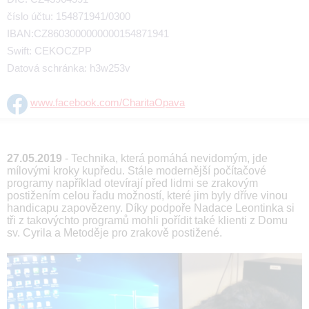
číslo účtu: 154871941/0300
IBAN:CZ8603000000000154871941
Swift: CEKOCZPP
Datová schránka: h3w253v
www.facebook.com/CharitaOpava
27.05.2019
- Technika, která pomáhá nevidomým, jde
mílovými kroky kupředu. Stále modernější počítačové
programy například otevírají před lidmi se zrakovým
postižením celou řadu možností, které jim byly dříve vinou
handicapu zapovězeny. Díky podpoře Nadace Leontinka si
tři z takovýchto programů mohli pořídit také klienti z Domu
sv. Cyrila a Metoděje pro zrakově postižené.