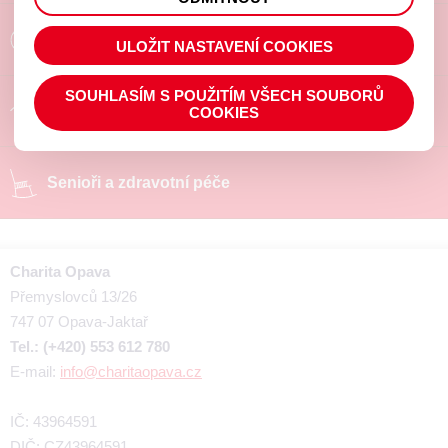
prohlížené zboží apod.
Poradíme a pomůžeme
ULOŽIT NASTAVENÍ COOKIES
SOUHLASÍM S POUŽITÍM VŠECH SOUBORŮ
Chráněné pracoviště
COOKIES
Senioři a zdravotní péče
Charita Opava
Přemyslovců 13/26
747 07 Opava-Jaktař
Tel.: (+420) 553 612 780
E-mail:
info@charitaopava.cz
IČ: 43964591
DIČ: CZ43964591