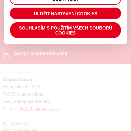
prohlížené zboží apod.
Poradíme a pomůžeme
ULOŽIT NASTAVENÍ COOKIES
SOUHLASÍM S POUŽITÍM VŠECH SOUBORŮ
Chráněné pracoviště
COOKIES
Senioři a zdravotní péče
Charita Opava
Přemyslovců 13/26
747 07 Opava-Jaktař
Tel.: (+420) 553 612 780
E-mail:
info@charitaopava.cz
IČ: 43964591
DIČ: CZ43964591