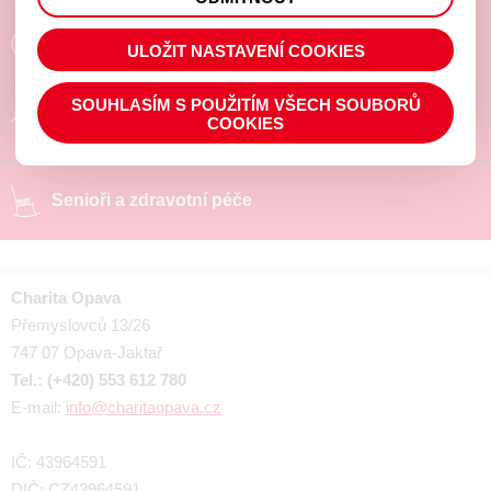
prohlížené zboží apod.
Poradíme a pomůžeme
ULOŽIT NASTAVENÍ COOKIES
SOUHLASÍM S POUŽITÍM VŠECH SOUBORŮ
Chráněné pracoviště
COOKIES
Senioři a zdravotní péče
Charita Opava
Přemyslovců 13/26
747 07 Opava-Jaktař
Tel.: (+420) 553 612 780
E-mail:
info@charitaopava.cz
IČ: 43964591
DIČ: CZ43964591