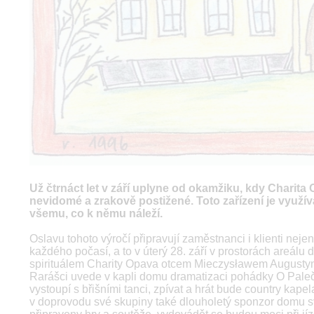
Už čtrnáct let v září uplyne od okamžiku, kdy Charita
nevidomé a zrakově postižené. Toto zařízení je využív
všemu, co k němu náleží.
Oslavu tohoto výročí připravují zaměstnanci i klienti neje
každého počasí, a to v úterý 28. září v prostorách areál
spirituálem Charity Opava otcem Mieczysławem Augustyn
Rarášci uvede v kapli domu dramatizaci pohádky O Palečko
vystoupí s břišními tanci, zpívat a hrát bude country kap
v doprovodu své skupiny také dlouholetý sponzor domu sv.