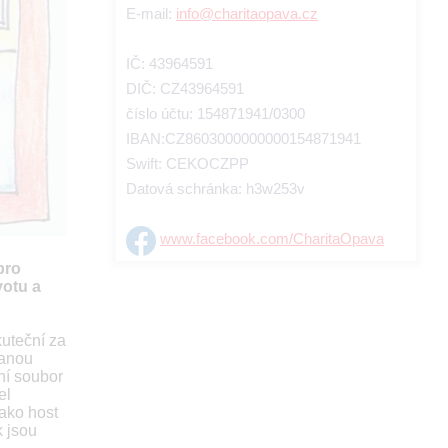
E-mail:
info@charitaopava.cz
IČ: 43964591
DIČ: CZ43964591
číslo účtu: 154871941/0300
IBAN:CZ8603000000000154871941
Swift: CEKOCZPP
Datová schránka: h3w253v
www.facebook.com/CharitaOpava
pro
votu a
kuteční za
vanou
ní soubor
el
jako host
k jsou