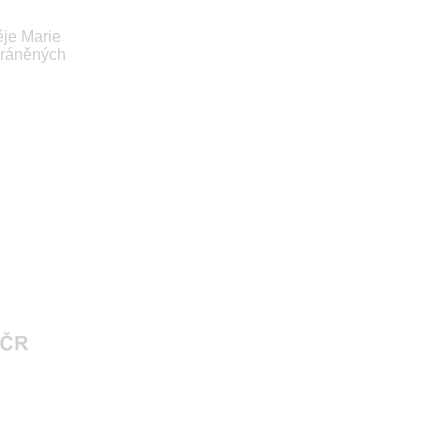
ěje Marie
hráněných