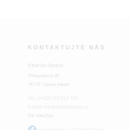
KONTAKTUJTE NÁS
Charita Opava
Přemyslovců 26
747 07, Opava-Jaktař
Tel.: (+420) 553 612 780
E-mail: info@charitaopava.cz
DS: h3w253v
www.facebook.com/CharitaOpava