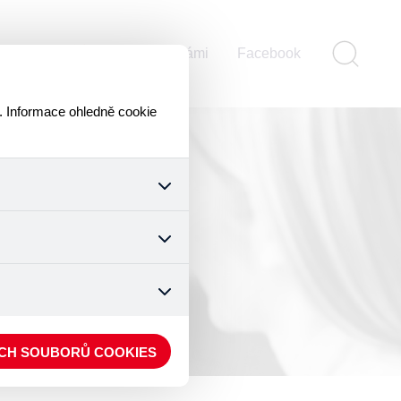
ontakty
Pomáhejte s námi
Facebook
. Informace ohledně cookie
k a všech jejich funkcí.
ouhlasu s uživáním cookies.
nonymizuje. Po anonymizaci
. Proto nedokážeme zjistit
ECH SOUBORŮ COOKIES