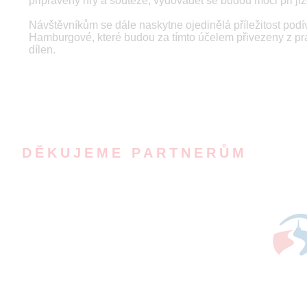
připraveny hry a soutěže, vydovádět se budou moci při jíz
Návštěvníkům se dále naskytne ojedinělá příležitost pod
Hamburgové, které budou za tímto účelem přivezeny z pra
dílen.
DĚKUJEME PARTNERŮM