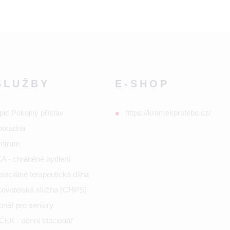
SLUŽBY
E-SHOP
pic Pokojný přístav
https://kramekprotebe.cz/
poradna
entrum
 - chráněné bydlení
ociálně terapeutická dílna
ečovatelská služba (CHPS)
onář pro seniory
K - denní stacionář