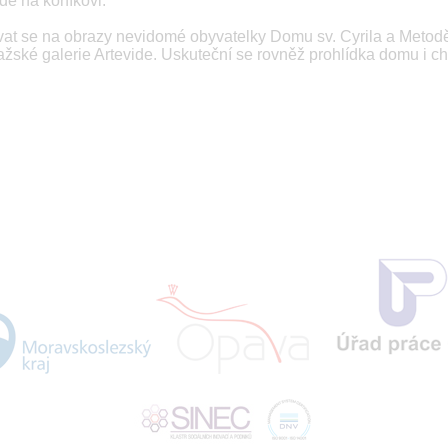
dě na koníkovi.
ívat se na obrazy nevidomé obyvatelky Domu sv. Cyrila a Metod
žské galerie Artevide. Uskuteční se rovněž prohlídka domu i c