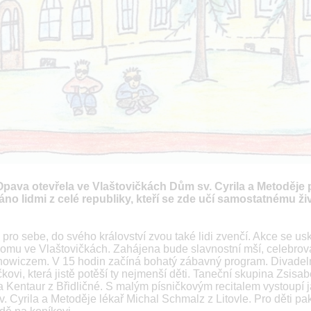
 Opava otevřela ve Vlaštovičkách Dům sv. Cyrila a Metoděje 
áno lidmi z celé republiky, kteří se zde učí samostatnému ži
n pro sebe, do svého království zvou také lidi zvenčí. Akce se us
u domu ve Vlaštovičkách. Zahájena bude slavnostní mší, celebro
owiczem. V 15 hodin začíná bohatý zábavný program. Divadel
vi, která jistě potěší ty nejmenší děti. Taneční skupina Zsisab
ela Kentaur z Břidličné. S malým písničkovým recitalem vystoupí 
 Cyrila a Metoděje lékař Michal Schmalz z Litovle. Pro děti pa