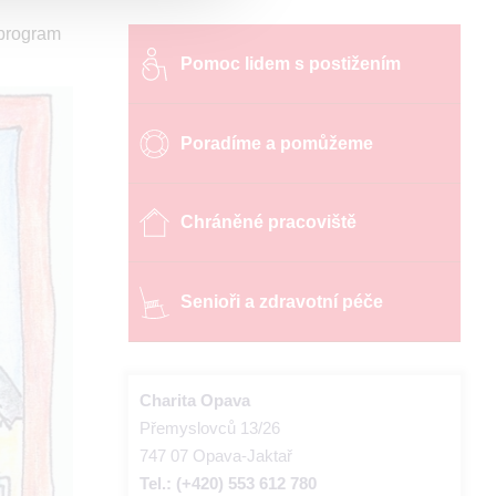
 program
Pomoc lidem s postižením
Poradíme a pomůžeme
Chráněné pracoviště
Senioři a zdravotní péče
Charita Opava
Přemyslovců 13/26
747 07 Opava-Jaktař
Tel.: (+420) 553 612 780