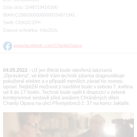
číslo účtu: 154871941/0300
IBAN:CZ8603000000000154871941
Swift: CEKOCZPP
Datová schránka: h3w253v
www.facebook.com/CharitaOpava
04.05.2022
- Už jen třikrát bude otevřená takzvaná
„Opravárna“, ve které Vám technik zdarma diagnostikuje
pokažené elektro a v případě menších závad ho rovnou
opraví. Nejbližší možnost ji navštívit bude v sobotu 7. května
od 9 do 17 hodin. Technik bude opět k dispozici v zelené
kontejnerové sestavě před areálem Chráněných dílen
Charity Opava na ulici Přemyslovců č. 37 na konci Jaktaře.