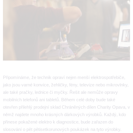
Připomínáme, že technik opraví nejen menší elektrospotřebiče,
jako jsou varné konvice, žehličky, fény, televize nebo mikrovlnky,
ale také pračky, lednice či myčky. Řešit ale nemůže opravy
mobilních telefonů ani tabletů. Během celé doby bude také
otevřen přilehlý prodejní sklad Chráněných dílen Charity Opava, v
němž najdete mnoho krásných dárkových výrobků. Každý, kdo
přinese pokažené elektro k diagnostice, bude zařazen do
slosování o pět pětisetkorunových poukázek na tyto výrobky.