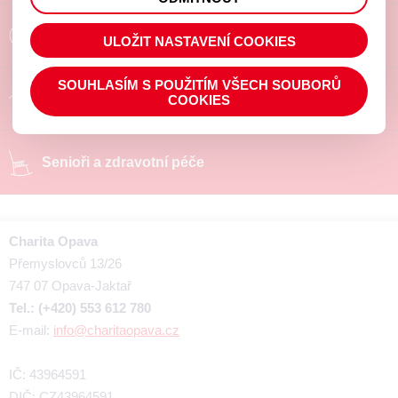
prohlížené zboží apod.
Poradíme a pomůžeme
ULOŽIT NASTAVENÍ COOKIES
SOUHLASÍM S POUŽITÍM VŠECH SOUBORŮ
Chráněné pracoviště
COOKIES
Senioři a zdravotní péče
Charita Opava
Přemyslovců 13/26
747 07 Opava-Jaktař
Tel.: (+420) 553 612 780
E-mail:
info@charitaopava.cz
IČ: 43964591
DIČ: CZ43964591