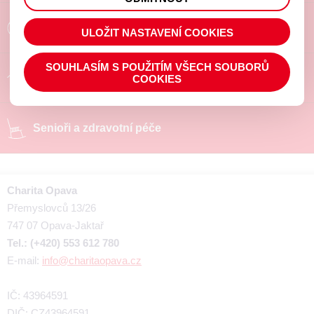
prohlížené zboží apod.
Poradíme a pomůžeme
ULOŽIT NASTAVENÍ COOKIES
SOUHLASÍM S POUŽITÍM VŠECH SOUBORŮ
Chráněné pracoviště
COOKIES
Senioři a zdravotní péče
Charita Opava
Přemyslovců 13/26
747 07 Opava-Jaktař
Tel.: (+420) 553 612 780
E-mail:
info@charitaopava.cz
IČ: 43964591
DIČ: CZ43964591