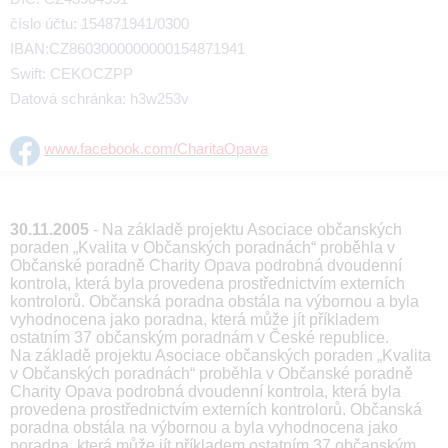
číslo účtu: 154871941/0300
IBAN:CZ8603000000000154871941
Swift: CEKOCZPP
Datová schránka: h3w253v
www.facebook.com/CharitaOpava
30.11.2005
- Na základě projektu Asociace občanských
poraden „Kvalita v Občanských poradnách“ proběhla v
Občanské poradně Charity Opava podrobná dvoudenní
kontrola, která byla provedena prostřednictvím externích
kontrolorů. Občanská poradna obstála na výbornou a byla
vyhodnocena jako poradna, která může jít příkladem
ostatním 37 občanským poradnám v České republice.
Na základě projektu Asociace občanských poraden „Kvalita
v Občanských poradnách“ proběhla v Občanské poradně
Charity Opava podrobná dvoudenní kontrola, která byla
provedena prostřednictvím externích kontrolorů. Občanská
poradna obstála na výbornou a byla vyhodnocena jako
poradna, která může jít příkladem ostatním 37 občanským