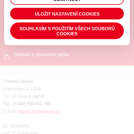
prohlížené zboží apod.
Poradíme a pomůžeme
ULOŽIT NASTAVENÍ COOKIES
SOUHLASÍM S POUŽITÍM VŠECH SOUBORŮ
Chráněné pracoviště
COOKIES
Senioři a zdravotní péče
Charita Opava
Přemyslovců 13/26
747 07 Opava-Jaktař
Tel.: (+420) 553 612 780
E-mail:
info@charitaopava.cz
IČ: 43964591
DIČ: CZ43964591