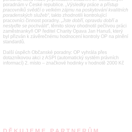
poradnám v České republice.
„Výsledky práce a přístup
pracovníků svědčí o velkém zájmu na poskytování kvalitních
poradenských služeb“
, takto zhodnotili kontrolující
pracovníci činnost poradny.
„Jste dobří, opravdu dobří a
nestyďte se pochválit“
, těmito slovy ohodnotil pečlivou práci
zaměstnankyň OP ředitel Charity Opava Jan Hanuš, který
byl přizván k závěrečnému hodnocení kontroly OP na plnění
standardů.
Další úspěch Občanské poradny: OP vyhrála přes
dotazníkovou akci z ASPI (automatický systém právních
informací) 2. místo – značkové hodinky v hodnotě 2000 Kč
DĚKUJEME PARTNERŮM