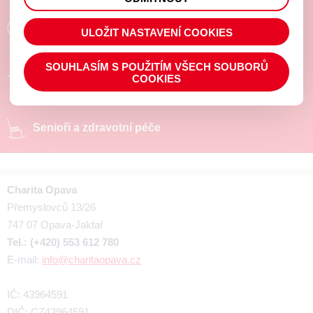
prohlížené zboží apod.
Poradíme a pomůžeme
ULOŽIT NASTAVENÍ COOKIES
SOUHLASÍM S POUŽITÍM VŠECH SOUBORŮ
Chráněné pracoviště
COOKIES
Senioři a zdravotní péče
Charita Opava
Přemyslovců 13/26
747 07 Opava-Jaktař
Tel.: (+420) 553 612 780
E-mail:
info@charitaopava.cz
IČ: 43964591
DIČ: CZ43964591