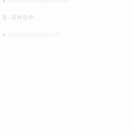
Knihovna křesťanské literatury
E-SHOP
https://kramekprotebe.cz/