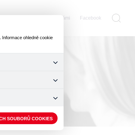
ontakty
Pomáhejte s námi
Facebook
. Informace ohledně cookie
k a všech jejich funkcí.
ouhlasu s uživáním cookies.
nonymizuje. Po anonymizaci
. Proto nedokážeme zjistit
ECH SOUBORŮ COOKIES