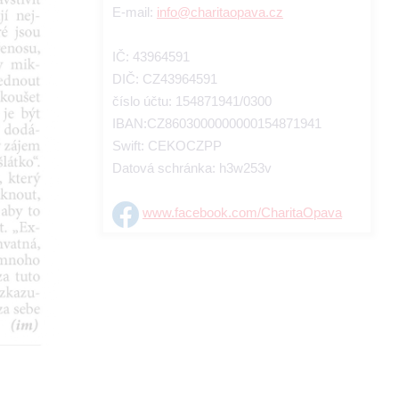
E-mail:
info@charitaopava.cz
IČ: 43964591
DIČ: CZ43964591
číslo účtu: 154871941/0300
IBAN:CZ8603000000000154871941
Swift: CEKOCZPP
Datová schránka: h3w253v
www.facebook.com/CharitaOpava