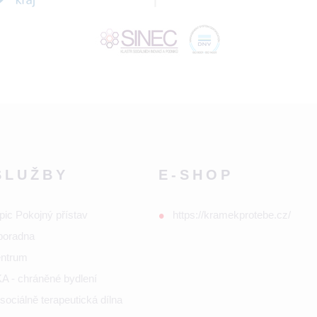
SLUŽBY
E-SHOP
pic Pokojný přístav
https://kramekprotebe.cz/
poradna
entrum
 - chráněné bydlení
ociálně terapeutická dílna