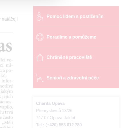
Pomoc lidem s postižením
 natáčejí
Poradíme a pomůžeme
Chráněné pracoviště
Senioři a zdravotní péče
Charita Opava
Přemyslovců 13/26
747 07 Opava-Jaktař
Tel.: (+420) 553 612 780