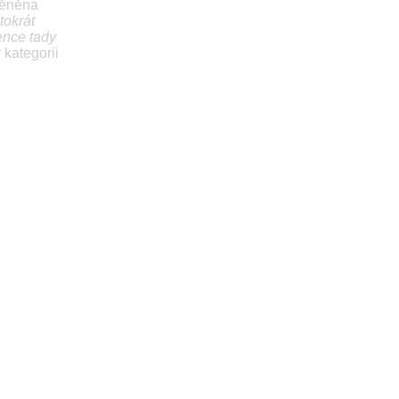
měněna
tokrát
ence tady
 kategorii