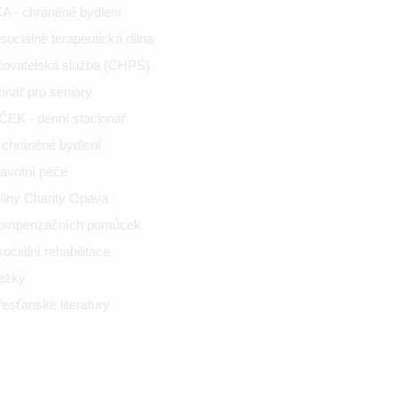
 - chráněné bydlení
ociálně terapeutická dílna
ečovatelská služba (CHPS)
onář pro seniory
K - denní stacionář
chráněné bydlení
ravotní péče
ílny Charity Opava
kompenzačních pomůcek
ciální rehabilitace
nežky
esťanské literatury