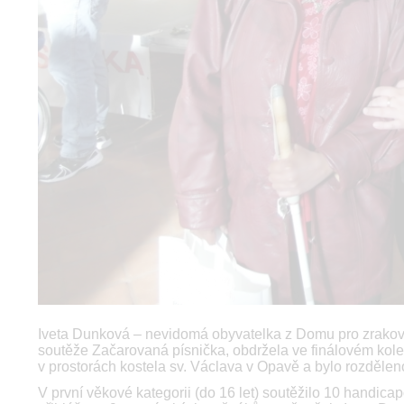
Iveta Dunková – nevidomá obyvatelka z Domu pro zrakově
soutěže Začarovaná písnička, obdržela ve finálovém kole 
v prostorách kostela sv. Václava v Opavě a bylo rozdělen
V první věkové kategorii (do 16 let) soutěžilo 10 handica