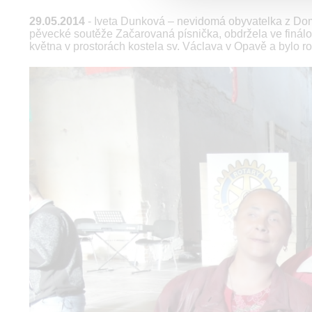
29.05.2014
- Iveta Dunková – nevidomá obyvatelka z Domu
pěvecké soutěže Začarovaná písnička, obdržela ve finálo
května v prostorách kostela sv. Václava v Opavě a bylo r