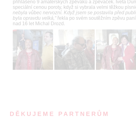
přihlášeno 9 amatérských zpěváků a zpěvaček. Iveta Dunk
speciální cenou poroty, když si vybrala velmi těžkou písn
nebyla vůbec nervozní. Když jsem se postavila před pub
byla opravdu velká,“
řekla po svém soutěžním zpěvu paní Iv
nad 16 let Michal Drozd.
DĚKUJEME PARTNERŮM