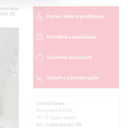
tním kole
nilo 19.
Pomoc lidem s postižením
Poradíme a pomůžeme
Chráněné pracoviště
Senioři a zdravotní péče
Charita Opava
Přemyslovců 13/26
747 07 Opava-Jaktař
Tel.: (+420) 553 612 780