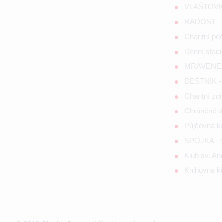
VLAŠTOVKA
RADOST - s
Charitní p
Denní staci
MRAVENEČE
DEŠTNÍK - 
Charitní zd
Chráněné d
Půjčovna 
SPOJKA - so
Klub sv. A
Knihovna kř