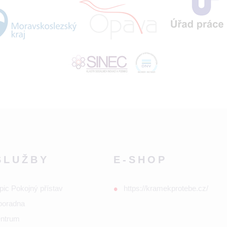
SLUŽBY
E-SHOP
pic Pokojný přístav
https://kramekprotebe.cz/
poradna
entrum