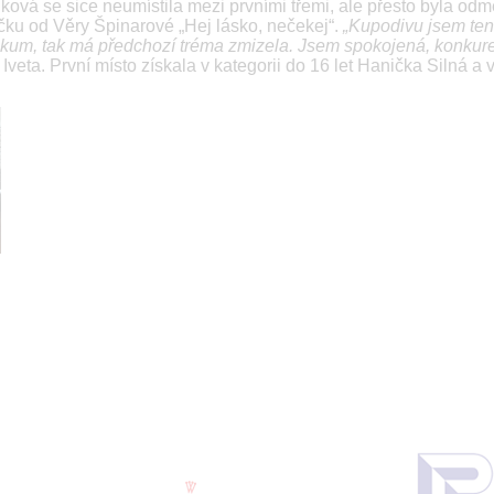
ová se sice neumístila mezi prvními třemi, ale přesto byla od
ičku od Věry Špinarové „Hej lásko, nečekej“.
„Kupodivu jsem ten
likum, tak má předchozí tréma zmizela. Jsem spokojená, konkur
eta. První místo získala v kategorii do 16 let Hanička Silná a v