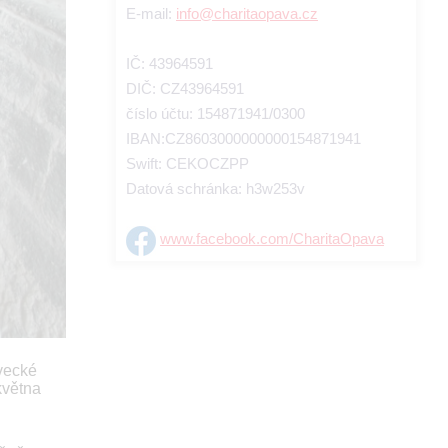
E-mail:
info@charitaopava.cz
IČ: 43964591
DIČ: CZ43964591
číslo účtu: 154871941/0300
IBAN:CZ8603000000000154871941
Swift: CEKOCZPP
Datová schránka: h3w253v
www.facebook.com/CharitaOpava
vecké
května