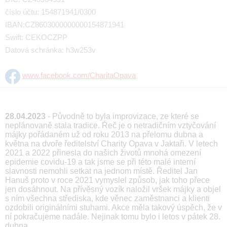
číslo účtu: 154871941/0300
IBAN:CZ8603000000000154871941
Swift: CEKOCZPP
Datová schránka: h3w253v
www.facebook.com/CharitaOpava
28.04.2023
- Původně to byla improvizace, ze které se
neplánovaně stala tradice. Řeč je o netradičním vztyčování
májky pořádaném už od roku 2013 na přelomu dubna a
května na dvoře ředitelství Charity Opava v Jaktaři. V letech
2021 a 2022 přinesla do našich životů mnohá omezení
epidemie covidu-19 a tak jsme se při této malé interní
slavnosti nemohli setkat na jednom místě. Ředitel Jan
Hanuš proto v roce 2021 vymyslel způsob, jak toho přece
jen dosáhnout. Na přívěsný vozík naložil vršek májky a objel
s ním všechna střediska, kde věnec zaměstnanci a klienti
ozdobili originálními stuhami. Akce měla takový úspěch, že v
ní pokračujeme nadále. Nejinak tomu bylo i letos v pátek 28.
dubna.