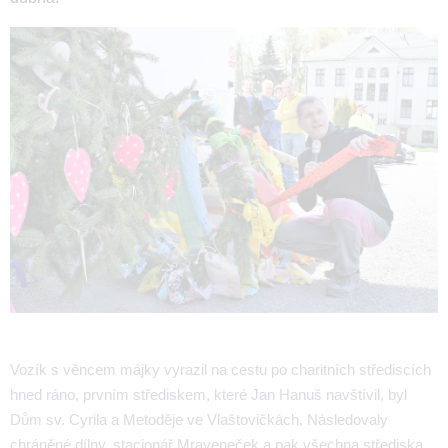
Vozík s věncem májky vyrazil na cestu po charitních střediscích
hned ráno, prvním střediskem, které Jan Hanuš navštívil, byl
Dům sv. Cyrila a Metoděje ve Vlaštovičkách. Následovaly
chráněné dílny, stacionář Mraveneček a pak všechna střediska