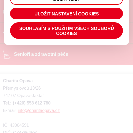
prohlížené zboží apod.
Poradíme a pomůžeme
ULOŽIT NASTAVENÍ COOKIES
SOUHLASÍM S POUŽITÍM VŠECH SOUBORŮ
Chráněné pracoviště
COOKIES
Senioři a zdravotní péče
Charita Opava
Přemyslovců 13/26
747 07 Opava-Jaktař
Tel.: (+420) 553 612 780
E-mail:
info@charitaopava.cz
IČ: 43964591
DIČ: CZ43964591