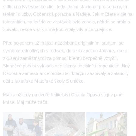
sídlící na Kylešovské ulici, tedy Denní stacionář pro seniory, tři
terénní služby, Občanská poradna a Naděje. Jak můžete vidět na
fotografiích, na každé ze zastávek bylo veselo, někde se hrálo a
zpívalo, někde vozík s májkou vítaly víly a čarodějnice.
Před polednem už májka, nazdobená originálními stuhami se
symboly jednotlivých středisek, dorazila zpět do Jaktaře, kde ji
zkušení zaměstnanci za pomocí klientů bezpečně vztyčili.
Slunečné počasí vylákalo ven klienty sociálně terapeutické dílny
Radost a zaměstnance ředitelství, kterým zazpívaly a zatančily
děti z jaktařské Mateřské školy Sluníčko.
Májka už tedy na dvoře ředitelství Charity Opava stojí v plné
kráse. Máj může začít.