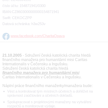
číslo účtu: 154871941/0300
IBAN:CZ8603000000000154871941
Swift: CEKOCZPP
Datová schránka: h3w253v
www.facebook.com/CharitaOpava
21.10.2005
- Sdružení česká katolická charita hledá
finančního manažera pro humanitární misi Caritas
Internationalis v Čečensku a Ingušsku.
Sdružení česká katolická charita hledá
finančního manažera pro humanitární misi
Caritas Internationalis v Čečensku a Ingušsku.
Náplní práce finanční/ho manažerky/manažera bude:
Vést a kontrolovat tým místních účetních a dohlížet na
správnost zaúčtování a účetních dokladů.
Spolupracovat s projektovými manažery na vytváření
rozpočtů a monitorovat výdaje.