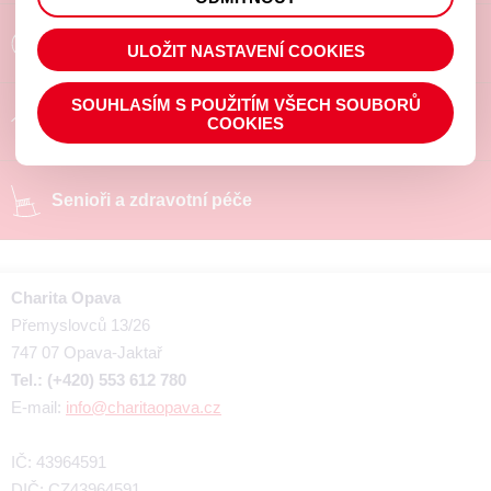
prohlížené zboží apod.
Poradíme a pomůžeme
ULOŽIT NASTAVENÍ COOKIES
SOUHLASÍM S POUŽITÍM VŠECH SOUBORŮ
Chráněné pracoviště
COOKIES
Senioři a zdravotní péče
Charita Opava
Přemyslovců 13/26
747 07 Opava-Jaktař
Tel.: (+420) 553 612 780
E-mail:
info@charitaopava.cz
IČ: 43964591
DIČ: CZ43964591