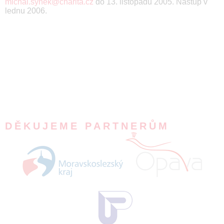
michal.synek@charita.cz
do 13. listopadu 2005. Nástup v
lednu 2006.
DĚKUJEME PARTNERŮM