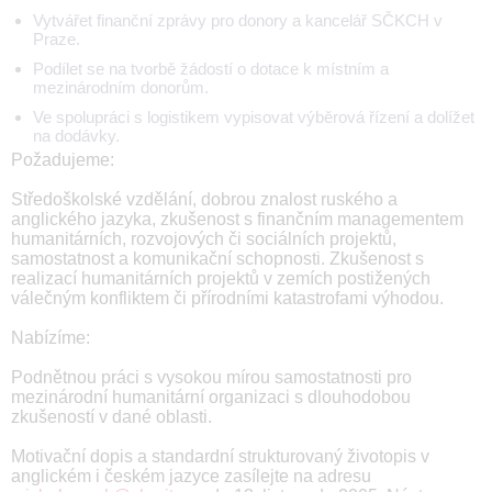
Vytvářet finanční zprávy pro donory a kancelář SČKCH v
Praze.
Podílet se na tvorbě žádostí o dotace k místním a
mezinárodním donorům.
Ve spolupráci s logistikem vypisovat výběrová řízení a dolížet
na dodávky.
Požadujeme:
Středoškolské vzdělání, dobrou znalost ruského a
anglického jazyka, zkušenost s finančním managementem
humanitárních, rozvojových či sociálních projektů,
samostatnost a komunikační schopnosti. Zkušenost s
realizací humanitárních projektů v zemích postižených
válečným konfliktem či přírodními katastrofami výhodou.
Nabízíme:
Podnětnou práci s vysokou mírou samostatnosti pro
mezinárodní humanitární organizaci s dlouhodobou
zkušeností v dané oblasti.
Motivační dopis a standardní strukturovaný životopis v
anglickém i českém jazyce zasílejte na adresu