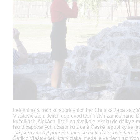
Letošního 6. ročníku sportovních her Chrlická žaba se zú
Vlaštovičkách. Jejich doprovod tvořili čtyři zaměstnanci 
kuželkách, šipkách, jízdě na dvojkole, skoku do dálky z
handicapovaných účastníku z celé České republiky se leto
„Já jsem zde byl poprvé a moc se mi tu líbilo, bylo fajn, že
Šerik z Vlaštoviček, který získal medaile ve třech různýc