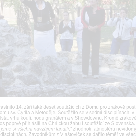
častnilo 14. září také deset soutěžících z Domu pro zrakově pos
Domu sv. Cyrila a Metoděje. Soutěžilo se v sedmi disciplínách: v
 místa, vrhu koulí, hodu granátem a v Showdownu. Kromě zrakov
s poprvé přihlásili na Chrlickou žabu i soutěžící ze Slovenska.
 jsme si všichni navzájem fandili,“
zhodnotil atmosféru nevidom
h disciplínách. Závodníkům z Vlaštoviček se dařilo téměř ve vše