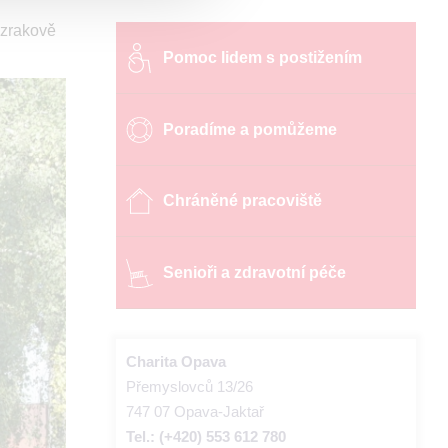
 zrakově
Pomoc lidem s postižením
Poradíme a pomůžeme
Chráněné pracoviště
Senioři a zdravotní péče
Charita Opava
Přemyslovců 13/26
747 07 Opava-Jaktař
Tel.: (+420) 553 612 780