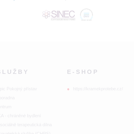
SLUŽBY
E-SHOP
pic Pokojný přístav
https://kramekprotebe.cz/
poradna
entrum
 - chráněné bydlení
ociálně terapeutická dílna
ečovatelská služba (CHPS)