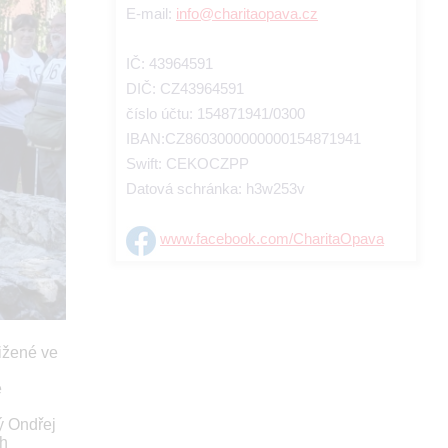
E-mail:
info@charitaopava.cz
IČ: 43964591
DIČ: CZ43964591
číslo účtu: 154871941/0300
IBAN:CZ8603000000000154871941
Swift: CEKOCZPP
Datová schránka: h3w253v
www.facebook.com/CharitaOpava
tižené ve
ě
ý Ondřej
ch