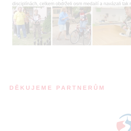
disciplínách, celkem obdrželi osm medailí a navázali tak
DĚKUJEME PARTNERŮM