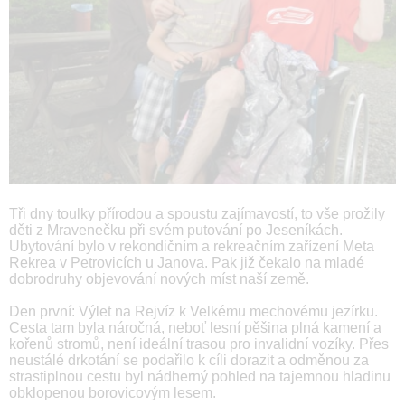
Tři dny toulky přírodou a spoustu zajímavostí, to vše prožily
děti z Mravenečku při svém putování po Jeseníkách.
Ubytování bylo v rekondičním a rekreačním zařízení Meta
Rekrea v Petrovicích u Janova. Pak již čekalo na mladé
dobrodruhy objevování nových míst naší země.
Den první: Výlet na Rejvíz k Velkému mechovému jezírku.
Cesta tam byla náročná, neboť lesní pěšina plná kamení a
kořenů stromů, není ideální trasou pro invalidní vozíky. Přes
neustálé drkotání se podařilo k cíli dorazit a odměnou za
strastiplnou cestu byl nádherný pohled na tajemnou hladinu
obklopenou borovicovým lesem.