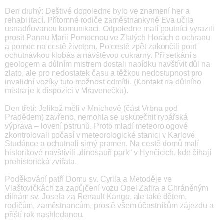
Den druhý: Deštivé dopoledne bylo ve znamení her a
rehabilitací. Přítomné rodiče zaměstnankyně Eva učila
usnadňovanou komunikaci. Odpoledne malí poutníci vyrazili
prosit Pannu Marii Pomocnou ve Zlatých Horách o ochranu
a pomoc na cestě životem. Po cestě zpět zakončili pouť
ochutnávkou klobás a návštěvou cukrárny. Při setkání s
geologem a důlním mistrem dostali nabídku navštívit důl na
zlato, ale pro nedostatek času a těžkou nedostupnost pro
invalidní vozíky tuto možnost odmítli. (Kontakt na důlního
mistra je k dispozici v Mravenečku).
Den třetí: Jelikož měli v Mnichově (část Vrbna pod
Pradědem) zavřeno, nemohla se uskutečnit rybářská
výprava – lovení pstruhů. Proto mladí meteorologové
zkontrolovali počasí v meteorologické stanici v Karlové
Studánce a ochutnali sirný pramen. Na cestě domů malí
historikové navštívili „dinosauří park“ v Hynčicích, kde číhají
prehistorická zvířata.
Poděkování patří Domu sv. Cyrila a Metoděje ve
Vlaštovičkách za zapůjčení vozu Opel Zafira a Chráněným
dílnám sv. Josefa za Renault Kango, ale také dětem,
rodičům, zaměstnancům, prostě všem účastníkům zájezdu a
příští rok nashledanou.