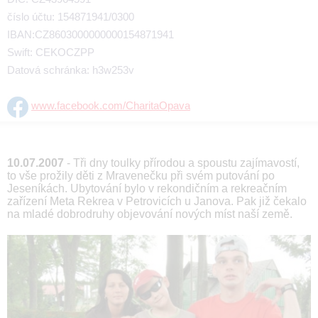
číslo účtu: 154871941/0300
IBAN:CZ8603000000000154871941
Swift: CEKOCZPP
Datová schránka: h3w253v
www.facebook.com/CharitaOpava
10.07.2007
- Tři dny toulky přírodou a spoustu zajímavostí,
to vše prožily děti z Mravenečku při svém putování po
Jeseníkách. Ubytování bylo v rekondičním a rekreačním
zařízení Meta Rekrea v Petrovicích u Janova. Pak již čekalo
na mladé dobrodruhy objevování nových míst naší země.