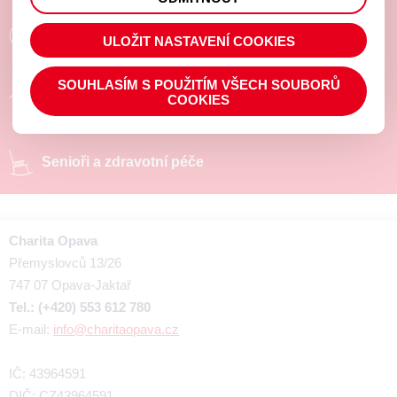
prohlížené zboží apod.
Poradíme a pomůžeme
ULOŽIT NASTAVENÍ COOKIES
SOUHLASÍM S POUŽITÍM VŠECH SOUBORŮ
Chráněné pracoviště
COOKIES
Senioři a zdravotní péče
Charita Opava
Přemyslovců 13/26
747 07 Opava-Jaktař
Tel.: (+420) 553 612 780
E-mail:
info@charitaopava.cz
IČ: 43964591
DIČ: CZ43964591