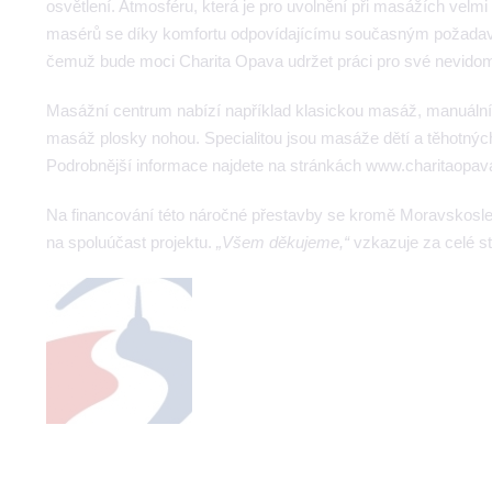
osvětlení. Atmosféru, která je pro uvolnění při masážích velmi
masérů se díky komfortu odpovídajícímu současným požadav
čemuž bude moci Charita Opava udržet práci pro své nevido
Masážní centrum nabízí například klasickou masáž, manuální 
masáž plosky nohou. Specialitou jsou masáže dětí a těhotnýc
Podrobnější informace najdete na stránkách www.charitaopa
Na financování této náročné přestavby se kromě Moravskoslezsk
na spoluúčast projektu.
„Všem děkujeme,“
vzkazuje za celé s