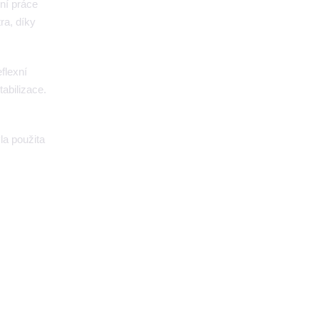
ení práce
a, díky
flexní
abilizace.
la použita