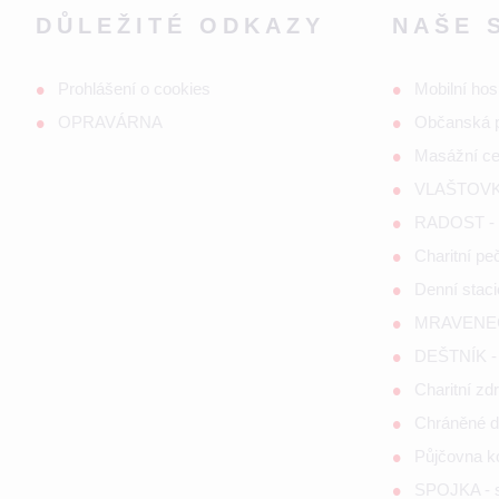
DŮLEŽITÉ ODKAZY
NAŠE 
Prohlášení o cookies
Mobilní hos
OPRAVÁRNA
Občanská 
Masážní c
VLAŠTOVKA
RADOST - s
Charitní p
Denní staci
MRAVENEČE
DEŠTNÍK - 
Charitní zd
Chráněné d
Půjčovna 
SPOJKA - so