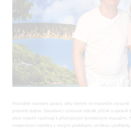
Rozsáhlé stavební úpravy, díky kterým se masérům výrazně zl
polovině dubna. Stavebníci vybourali několik příček a upravili
dnes maséři využívají k přístrojovým lymfatickým masážím. Ná
modernizaci interiéru s novými podlahami, omítkou i podhledy