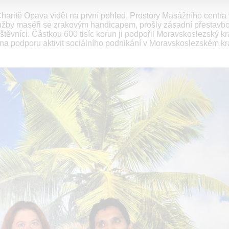
 Charitě Opava vidět na první pohled. Prostory Masážního centra v
lužby maséři se zrakovým handicapem, prošly zásadní přestavbo
těvníci. Částkou 600 tisíc korun ji podpořil Moravskoslezský kr
a podporu aktivit sociálního podnikání v Moravskoslezském kra