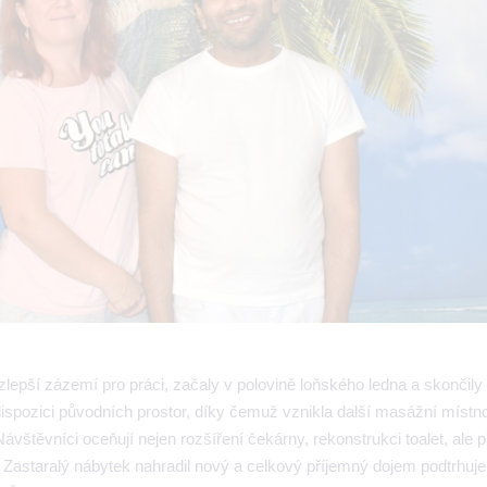
epší zázemí pro práci, začaly v polovině loňského ledna a skončily
 dispozici původních prostor, díky čemuž vznikla další masážní místno
vštěvníci oceňují nejen rozšíření čekárny, rekonstrukci toalet, ale
. Zastaralý nábytek nahradil nový a celkový příjemný dojem podtrhuj