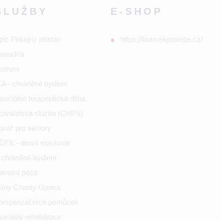
SLUŽBY
E-SHOP
pic Pokojný přístav
https://kramekprotebe.cz/
poradna
entrum
 - chráněné bydlení
ociálně terapeutická dílna
ečovatelská služba (CHPS)
onář pro seniory
K - denní stacionář
chráněné bydlení
ravotní péče
ílny Charity Opava
kompenzačních pomůcek
ciální rehabilitace