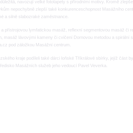
 důležitá, navozují velké fototapety s přírodními motivy. Kromě zlepš
kům nepochybně zlepší také konkurenceschopnost Masážního centr
mé a silně slabozraké zaměstnance.
a přístrojovou lymfatickou masáž, reflexní segmentovou masáž či re
h, masáž lávovými kameny či cvičení Dornovou metodou a spirální st
va.cz pod záložkou Masážní centrum.
ého kraje podíleli také dárci loňské Tříkrálové sbírky, jejíž část by
tředisko Masážních služeb jeho vedoucí Pavel Veverka.