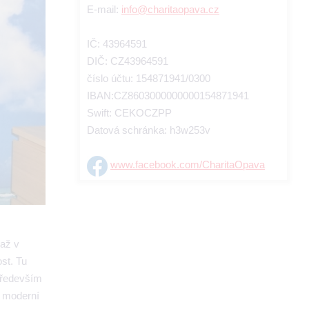
E-mail:
info@charitaopava.cz
IČ: 43964591
DIČ: CZ43964591
číslo účtu: 154871941/0300
IBAN:CZ8603000000000154871941
Swift: CEKOCZPP
Datová schránka: h3w253v
www.facebook.com/CharitaOpava
 až v
st. Tu
 především
e moderní