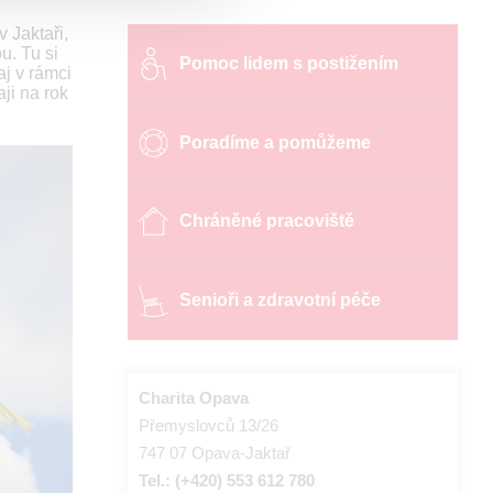
 Jaktaři,
u. Tu si
Pomoc lidem s postižením
aj v rámci
ji na rok
Poradíme a pomůžeme
Chráněné pracoviště
Senioři a zdravotní péče
Charita Opava
Přemyslovců 13/26
747 07 Opava-Jaktař
Tel.: (+420) 553 612 780