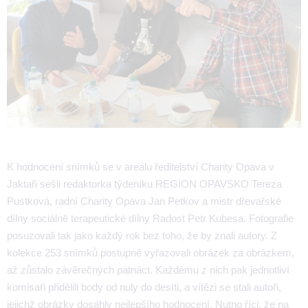
K hodnocení snímků se v areálu ředitelství Charity Opava v
Jaktaři sešli redaktorka týdeníku REGION OPAVSKO Tereza
Pustková, radní Charity Opava Jan Petkov a mistr dřevařské
dílny sociálně terapeutické dílny Radost Petr Kubesa. Fotografie
posuzovali tak jako každý rok bez toho, že by znali autory. Z
kolekce 253 snímků postupně vyřazovali obrázek za obrázkem,
až zůstalo závěrečných patnáct. Každému z nich pak jednotliví
komisaři přidělili body od nuly do desíti, a vítězi se stali autoři,
jejichž obrázky dosáhly nejlepšího hodnocení. Nutno říci, že na