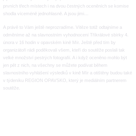
prvních třech místech i na dvou čestných oceněních se komise
shodla víceméně jednohlasně. A jsou jimi…
A právě to Vám ještě neprozradíme. Vítěze totiž odtajníme a
odměníme až na slavnostním vyhodnocení Tříkrálové sbírky 4.
února v 16 hodin v opavském kině Mír. Ještě před tím by
organizátoři rádi poděkovali všem, kteří do soutěže poslali tak
velké množství pestrých fotografií. A i když oceněno mohlo být
jen pět z nich, na všechny se můžete podívat během
slavnostního vyhlášení výsledků v kině Mír a otištěny budou také
v týdeníku REGION OPAVSKO, který je mediálním partnerem
soutěže.