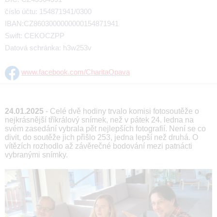
číslo účtu: 154871941/0300
IBAN:CZ8603000000000154871941
Swift: CEKOCZPP
Datová schránka: h3w253v
www.facebook.com/CharitaOpava
24.01.2025
- Celé dvě hodiny trvalo komisi fotosoutěže o
nejkrásnější tříkrálový snímek, než v pátek 24. ledna na
svém zasedání vybrala pět nejlepších fotografií. Není se co
divit, do soutěže jich přišlo 253, jedna lepší než druhá. O
vítězích rozhodlo až závěrečné bodování mezi patnácti
vybranými snímky.