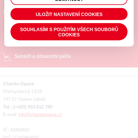
prohlížené zboží apod.
Poradíme a pomůžeme
ULOŽIT NASTAVENÍ COOKIES
SOUHLASÍM S POUŽITÍM VŠECH SOUBORŮ
Chráněné pracoviště
COOKIES
Senioři a zdravotní péče
Charita Opava
Přemyslovců 13/26
747 07 Opava-Jaktař
Tel.: (+420) 553 612 780
E-mail:
info@charitaopava.cz
IČ: 43964591
DIČ: CZ43964591