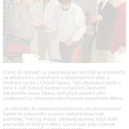
O tom, že rozhodčí se nepohybují jen na hřišti se přesvědčili
na střediscích v chráněných a rehabilitačních dílen a
Wellness centra v Charitě Opava. Tato střediska si prošli v
úterý 4. září členové Komise rozhodčích Okresního
fotbalového svazu Opava, kteří přijali pozvání jako
poděkování za červnovou akci Pomozte postiženým dětem.
„Je zde vidět, že zdravotně postižení se umí plnohodnotně
zapojit do pracovního procesu, pokud k tomu mají
podmínky,“
řekl Ing. Kašný, předseda komise, když viděli
pracoviště chráněných dílen. Ocenili také práci zrakově