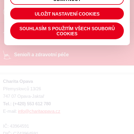
prohlížené zboží apod.
Poradíme a pomůžeme
ULOŽIT NASTAVENÍ COOKIES
SOUHLASÍM S POUŽITÍM VŠECH SOUBORŮ
Chráněné pracoviště
COOKIES
Senioři a zdravotní péče
Charita Opava
Přemyslovců 13/26
747 07 Opava-Jaktař
Tel.: (+420) 553 612 780
E-mail:
info@charitaopava.cz
IČ: 43964591
DIČ: CZ43964591