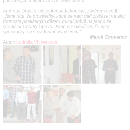
postižených masérů ve Wellness centru.
Andreas Drastík, místopředseda komise, závěrem uvedl:
„Jsme rádi, že prostředky, které se nám daří získávat na akci
Pomozte postiženým dětem, putují právě na jedno ze
středisek Charity Opava. Jsme přesvědčeni, že dary
sponzorů jsou smysluplně využívány.“
Marek Chovanec
Autor:
Ludmila Vicherková