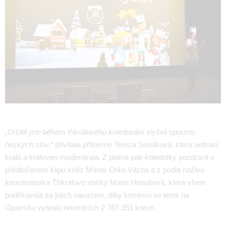
„Určitě jste během tříkrálového koledování slyšeli spoustu
hezkých slov,“
přivítala přítomné Tereza Smolková, která setkání
králů a královen moderovala. Z plátna pak koledníky pozdravil v
předtočeném klipu kněz Marek Orko Vácha a z pódia naživo
koordinátorka Tříkrálové sbírky Marie Hanušová, která všem
poděkovala za jejich nasazení, díky kterému se letos na
Opavsku vybralo rekordních 2 767 351 korun.