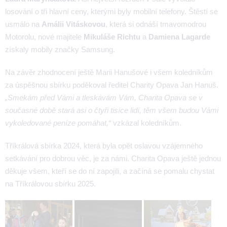
losování o tři hlavní ceny, kterými byly mobilní telefony. Štěstí se
usmálo na
Amálii Vitáskovou
, která si odnáší tmavomodrou
Motorolu, nové majitele
Mikuláše Richtu
a
Damiena Lagarde
získaly mobily značky Samsung.
Na závěr zhodnocení ještě Marii Hanušové i všem koledníkům
za úspěšnou sbírku poděkoval ředitel Charity Opava Jan Hanuš.
„Smekám před Vámi a tleskávám Vám, Charita Opava se v
současné době stará asi o čtyři tisíce lidí, těm všem budou Vámi
vykoledované peníze pomáhat,“
vzkázal koledníkům.
Tříkrálová sbírka 2024, která byla opět oslavou vzájemného
setkávání pro dobrou věc, je za námi. Charita Opava ještě jednou
děkuje všem, kteří se do ní zapojili, a začíná se pomalu chystat
na Tříkrálovou sbírku 2025.