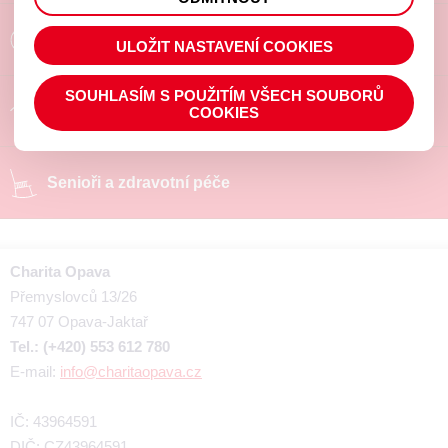
prohlížené zboží apod.
Poradíme a pomůžeme
ULOŽIT NASTAVENÍ COOKIES
SOUHLASÍM S POUŽITÍM VŠECH SOUBORŮ
Chráněné pracoviště
COOKIES
Senioři a zdravotní péče
Charita Opava
Přemyslovců 13/26
747 07 Opava-Jaktař
Tel.: (+420) 553 612 780
E-mail:
info@charitaopava.cz
IČ: 43964591
DIČ: CZ43964591