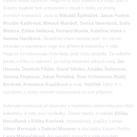
Opava dodali sponzoři. Nejprve to byly stavebnice Lego, jejichž
šťastní majitelé byli vylosování z osudí s lístky se jmény
menších koledníků. Jsou to
Mikuláš Špilháček
,
Jakub Pudich
,
Rozálie Kaděrová
,
Matouš Mandell
,
Tereza Veverková, Sofie
Madera
,
Eliška Vaňková
,
Richard Musila
,
Kateřina Volná
a
Vanesa Havlíková
. Skutečná vřava nastala poté, co začalo
losování o stavebnice Lego pro přítomné koledníky v sále.
Nejprve se vylosovalo číslo řady, poté číslo sedadla. Za velkého
jásotu a křiku si nakonec po tomto losování odnesli ceny
Jan
Homola
,
Dominik Fildán
,
David Střelec, Amálka Šoltysová,
Vanesa Klepková, Jakub Řeháček, Rozi Vicherková, Matěj
Beránek, Anastázie Kupčíková
a malý
Vojtíšek
, který si v
rozrušení z výhry nemohl vzpomenout na své příjmení.
Adrenalin vystoupal při losování o hodnotnou elektroniku pro větší
koledníky. A tady jsou výsledky: Power banky si odnáší
Eliška
Herudková
a
Eliška Kotrlová
, reproduktory značky Lamax
Viktor Borovjak
a
Gabriel Moravec
a sluchátka Xiaomi Redmi
Laura Marynčáková
. Asi největší rozruch v sále vyvolalo