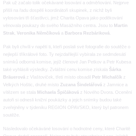
Pak už začalo tolik očekávané losování a odměňování. Nejprve
přišli na řadu dospělí koordinátoři skupinek, z nichž byli
vylosováni tři šťastlivci, jimž Charita Opava jako poděkování
věnovala poukazy do svého Masážního centra. Jsou to
Martin
Strak
,
Veronika Němčíková
a
Barbora
Rezbáriková
.
Pak byli chvíli v napětí ti, kteří poslali své fotografie do soutěže o
nejlepší tříkrálové foto. Ty nejzdařilejší vybírala ze sedmdesátí
snímků odborná komise, jejíž členové Jan Petkov a Petr Kubesa
také vyhlásili výsledky. Zvláštní cenu komise získala
Šárka
Bräuerová
z Vlaštoviček, třetí místo obsadil
Petr Michalčík
z
Velkých Hoštic, druhé místo
Zuzana Šindelářová
z Jamnice a
vítězem se stala
Michaela Špičáková
z Nového Dvora. Ocenění
autoři si odnesli knižní poukázky a jejich snímky budou také
zveřejněny v týdeníku REGION OPAVSKO, který byl patronem
soutěže.
Následovalo očekáváné losování o hodnotné ceny, které Charitě