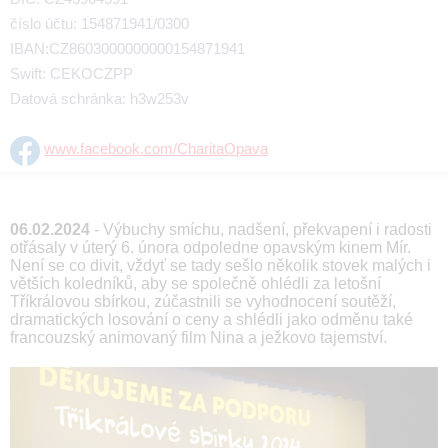
číslo účtu: 154871941/0300
IBAN:CZ8603000000000154871941
Swift: CEKOCZPP
Datová schránka: h3w253v
www.facebook.com/CharitaOpava
06.02.2024
- Výbuchy smíchu, nadšení, překvapení i radosti
otřásaly v úterý 6. února odpoledne opavským kinem Mír.
Není se co divit, vždyť se tady sešlo několik stovek malých i
větších koledníků, aby se společně ohlédli za letošní
Tříkrálovou sbírkou, zúčastnili se vyhodnocení soutěží,
dramatických losování o ceny a shlédli jako odměnu také
francouzský animovaný film Nina a ježkovo tajemství.