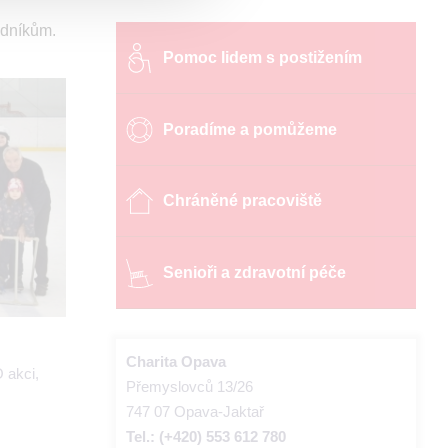
edníkům.
Pomoc lidem s postižením
Poradíme a pomůžeme
Chráněné pracoviště
Senioři a zdravotní péče
Charita Opava
 akci,
Přemyslovců 13/26
747 07 Opava-Jaktař
Tel.: (+420) 553 612 780