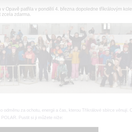
v Opavě patřila v pondělí 4. března dopoledne tříkrálovým kol
t zcela zdarma.
o odměnu za ochotu, energii a čas, kterou Tříkrálové sbírce věnují. O
V POLAR. Pustit si ji můžete níže: