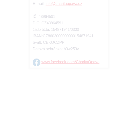
E-mail:
info@charitaopava.cz
IČ: 43964591
DIČ: CZ43964591
číslo účtu: 154871941/0300
IBAN:CZ8603000000000154871941
Swift: CEKOCZPP
Datová schránka: h3w253v
www.facebook.com/CharitaOpava