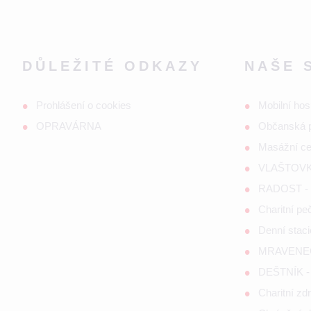
DŮLEŽITÉ ODKAZY
NAŠE 
Prohlášení o cookies
Mobilní hos
OPRAVÁRNA
Občanská 
Masážní c
VLAŠTOVKA
RADOST - s
Charitní p
Denní staci
MRAVENEČE
DEŠTNÍK - 
Charitní zd