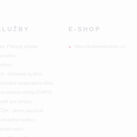
SLUŽBY
E-SHOP
pic Pokojný přístav
https://kramekprotebe.cz/
poradna
entrum
 - chráněné bydlení
ociálně terapeutická dílna
ečovatelská služba (CHPS)
onář pro seniory
K - denní stacionář
chráněné bydlení
ravotní péče