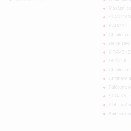
Masážní c
VLAŠTOVKA
RADOST - s
Charitní p
Denní staci
MRAVENEČE
DEŠTNÍK - 
Charitní zd
Chráněné d
Půjčovna 
SPOJKA - so
Klub sv. A
Knihovna kř