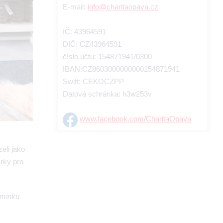
E-mail:
info@charitaopava.cz
IČ: 43964591
DIČ: CZ43964591
číslo účtu: 154871941/0300
IBAN:CZ8603000000000154871941
Swift: CEKOCZPP
Datová schránka: h3w253v
www.facebook.com/CharitaOpava
eli jako
árky pro
aminku