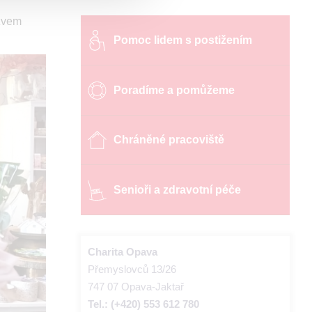
ázvem
Pomoc lidem s postižením
Poradíme a pomůžeme
Chráněné pracoviště
Senioři a zdravotní péče
Charita Opava
Přemyslovců 13/26
747 07 Opava-Jaktař
Tel.: (+420) 553 612 780