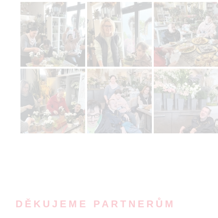
DĚKUJEME PARTNERŮM