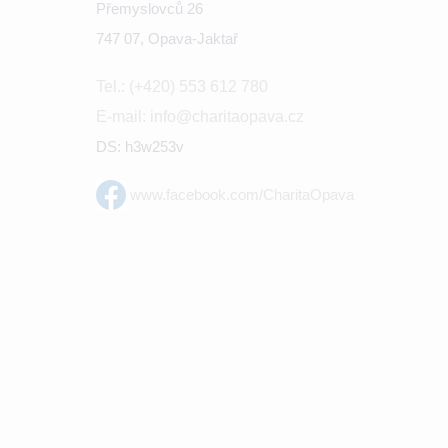
Přemyslovců 26
747 07, Opava-Jaktař
Tel.: (+420) 553 612 780
E-mail: info@charitaopava.cz
DS: h3w253v
www.facebook.com/CharitaOpava