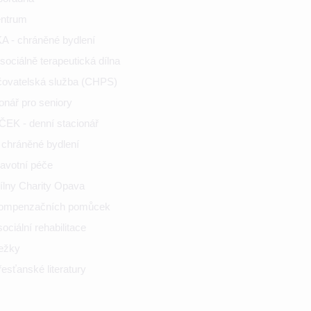
entrum
 - chráněné bydlení
ociálně terapeutická dílna
ečovatelská služba (CHPS)
onář pro seniory
K - denní stacionář
chráněné bydlení
ravotní péče
ílny Charity Opava
kompenzačních pomůcek
ciální rehabilitace
nežky
esťanské literatury