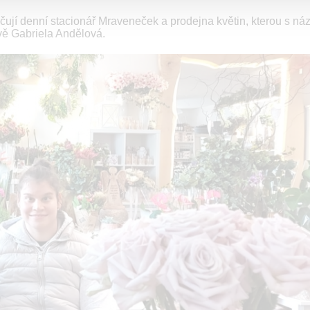
čují denní stacionář Mraveneček a prodejna květin, kterou s n
vě Gabriela Andělová.