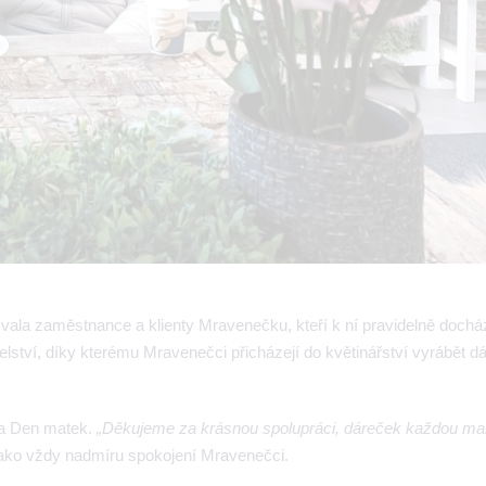
zvala zaměstnance a klienty Mravenečku, kteří k ní pravidelně docház
elství, díky kterému Mravenečci přicházejí do květinářství vyrábět d
 na Den matek.
„Děkujeme za krásnou spolupráci, dáreček každou m
jako vždy nadmíru spokojení Mravenečci.